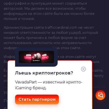
орфография и пунктуация может сохраняться
авторской. Мы делаем все возможное, чтобы
информация на этом сайте была как можно более
полной и точной.
Администрация сайта
trafficcardinal.com
не несет
никакой ответственности за любой ущерб, который
может быть причинен в любой форме за счет
использования, неполноты или неправильности
информации, размещенной на этом сайте.
Информация и рекомендации на этом сайте могут
быть изменены без предварительного уведомления.
Если вы – автор материала, опубликованного на сайте,
Льешь криптоигроков?
и хотите изменить или удалить его, напишите на почту
info@trafficcardinal.com
.
VavadaPart — известный крипто-
iGaming бренд.
Условия пользовательского соглашения
Стать партнером
Политика конфиденциальности