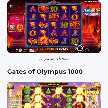
Игра за «Аида»
Gates of Olympus 1000