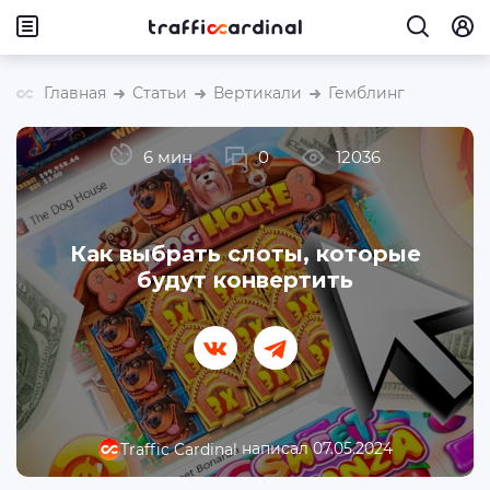
Главная
Статьи
Вертикали
Гемблинг
6 мин
0
12036
Как выбрать слоты, которые
будут конвертить
написал 07.05.2024
Traffic Cardinal