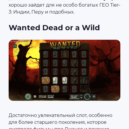
хорошо зайдет для не особо богатых ГЕО Tier-
3: Индии, Перу и подобных.
Wanted Dead or a Wild
Достаточно увлекательный слот, особенно
для более старшего поколения, которое