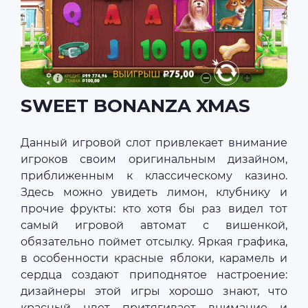
SWEET BONANZA XMAS
Данный игровой слот привлекает внимание
игроков своим оригинальным дизайном,
приближенным к классическому казино.
Здесь можно увидеть лимон, клубнику и
прочие фрукты: кто хотя бы раз видел тот
самый игровой автомат с вишенкой,
обязательно поймет отсылку. Яркая графика,
в особенности красные яблоки, карамель и
сердца создают приподнятое настроение:
дизайнеры этой игры хорошо знают, что
красный цвет притягивает внимание и