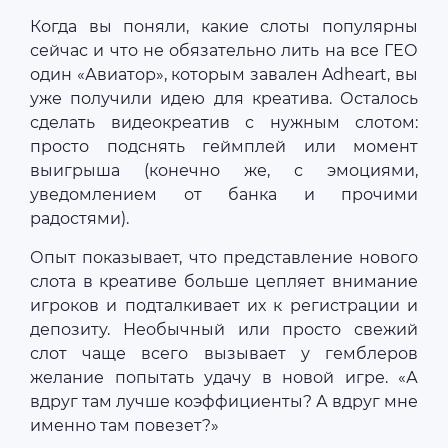
Когда вы поняли, какие слоты популярны
сейчас и что не обязательно лить на все ГЕО
один «Авиатор», которым завален Adheart, вы
уже получили идею для креатива. Осталось
сделать видеокреатив с нужным слотом:
просто подснять геймплей или момент
выигрыша (конечно же, с эмоциями,
уведомлением от банка и прочими
радостями).
Опыт показывает, что представление нового
слота в креативе больше цепляет внимание
игроков и подталкивает их к регистрации и
депозиту. Необычный или просто свежий
слот чаще всего вызывает у гемблеров
желание попытать удачу в новой игре. «А
вдруг там лучше коэффициенты? А вдруг мне
именно там повезет?»