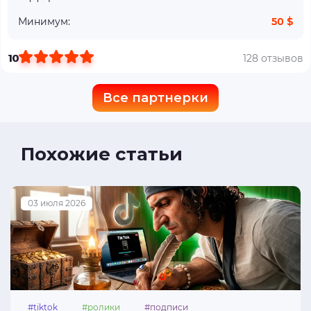
Минимум:
50 $
10
128 отзывов
Все партнерки
Похожие статьи
03 июля 2026
#tiktok
#ролики
#подписи