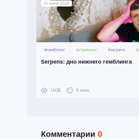
10 июня 2026
#гемблинг
#стриминг
#serpens
#
Serpens: дно нижнего гемблинга
1408
9 мин
Комментарии
0