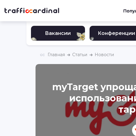
Попу
Вакансии
Конференции
Главная
Статьи
Новости
myTarget упроща
использован
тар