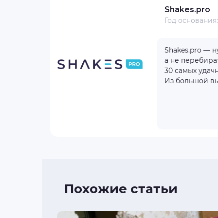
Shakes.pro
Год основания
отзывов
1
Shakes.pro — нутровая партнёрская программа для тех, кто хочет быстрее выходить в плюс,
1000+
а не перебира
100 $
30 самых удач
Из большой вы
бнее
айт
Похожие статьи