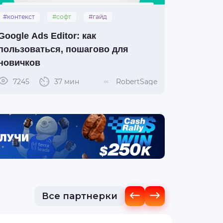
#контекст
#софт
#гайд
#googleads
Google Ads Editor: как
пользоваться, пошагово для
новичков
7245
37 мин
RobertSage
Все партнерки