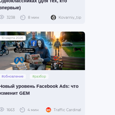
Одноклассниках (для тех, кто
впервые)
3238
8 мин
Kovarniy_tip
10 марта 2026
#обновление
#разбор
#facebook_gem
Новый уровень Facebook Ads: что
изменит GEM
1663
4 мин
Traffic Cardinal