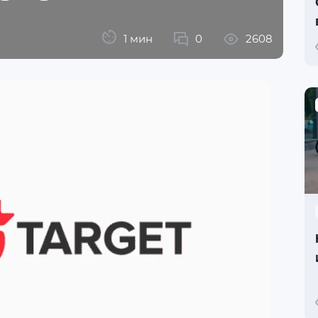
1 мин
0
2608