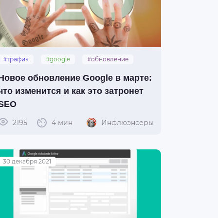
#трафик
#google
#обновление
#seo
#поисковик
Новое обновление Google в марте:
что изменится и как это затронет
SEO
2195
4 мин
Инфлюэнсеры
30 декабря 2021