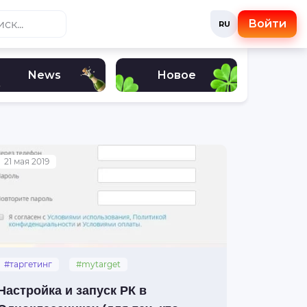
Войти
RU
News
Новое
21 мая 2019
#таргетинг
#mytarget
#одноклассники
#создание
Настройка и запуск РК в
#настройка