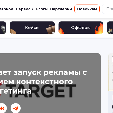
лярное
Сервисы
Блоги
Партнерки
Новичкам
Кейсы
Офферы
ет запуск рекламы с
ием контекстного
гетинга