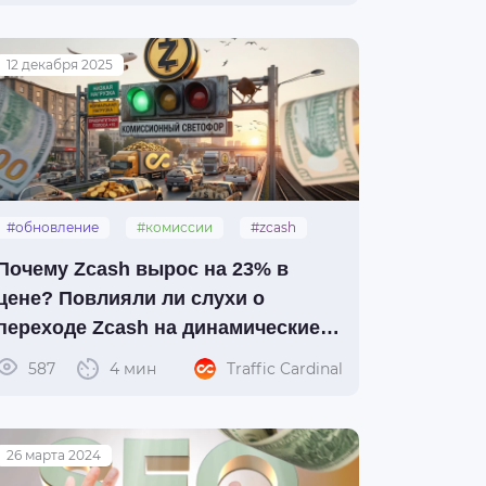
12 декабря 2025
#обновление
#комиссии
#zcash
Почему Zcash вырос на 23% в
цене? Повлияли ли слухи о
переходе Zcash на динамические
комиссии?
587
4 мин
Traffic Cardinal
26 марта 2024