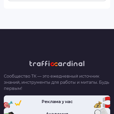
Сообщество ТК — это ежедневный источник
знаний, инструменты для работы и митапы. Будь
первым!
Реклама у нас