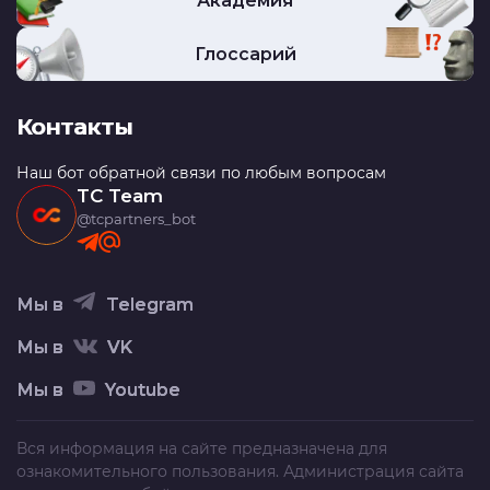
Академия
Глоссарий
Контакты
Наш бот обратной связи по любым вопросам
TC Team
@tcpartners_bot
Мы в
Telegram
Мы в
VK
Мы в
Youtube
Вся информация на сайте предназначена для
ознакомительного пользования. Администрация сайта