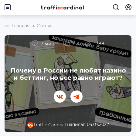
Главная
Статьи
7 мин
0
1788
Почему в России не любят казино
и беттинг, но все равно играют?
написал 04.07.2022
Traffic Cardinal