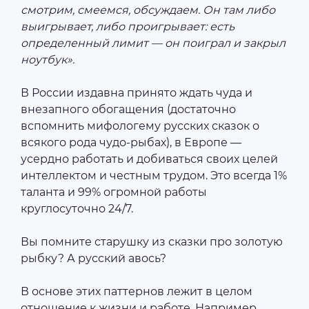
смотрим, смеемся, обсуждаем. Он там либо
выигрывает, либо проигрывает: есть
определенный лимит — он поиграл и закрыл
ноутбук».
В России издавна принято ждать чуда и
внезапного обогащения (достаточно
вспомнить мифологему русских сказок о
всякого рода чудо-рыбах), в Европе —
усердно работать и добиваться своих целей
интеллектом и честным трудом. Это всегда 1%
таланта и 99% огромной работы
круглосуточно 24/7.
Вы помните старушку из сказки про золотую
рыбку? А русский авось?
В основе этих паттернов лежит в целом
отношение к жизни и работе. Например,