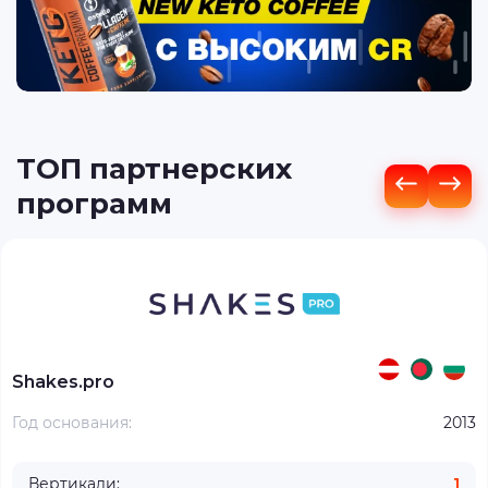
ТОП партнерских
программ
Shakes.pro
Год основания:
2013
Вертикали:
1