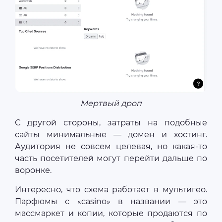
Мертвый дроп
С другой стороны, затраты на подобные
сайты минимальные — домен и хостинг.
Аудитория не совсем целевая, но какая-то
часть посетителей могут перейти дальше по
воронке.
Интересно, что схема работает в мультигео.
Парфюмы с «casino» в названии — это
массмаркет и копии, которые продаются по