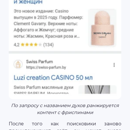
По запросу с названием духов ранжируется
контент с фриспинами
После того как поисковики заново