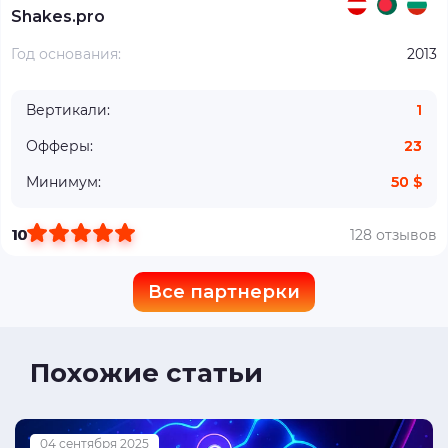
Shakes.pro
Год основания:
2013
Вертикали:
1
Офферы:
23
Минимум:
50 $
10
128 отзывов
Все партнерки
Похожие статьи
04 сентября 2025