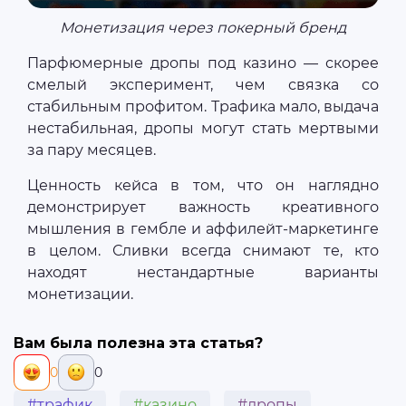
Монетизация через покерный бренд
Парфюмерные дропы под казино — скорее
смелый эксперимент, чем связка со
стабильным профитом. Трафика мало, выдача
нестабильная, дропы могут стать мертвыми
за пару месяцев.
Ценность кейса в том, что он наглядно
демонстрирует важность креативного
мышления в гембле и аффилейт-маркетинге
в целом. Сливки всегда снимают те, кто
находят нестандартные варианты
монетизации.
Вам была полезна эта статья?
0
0
#трафик
#казино
#дропы