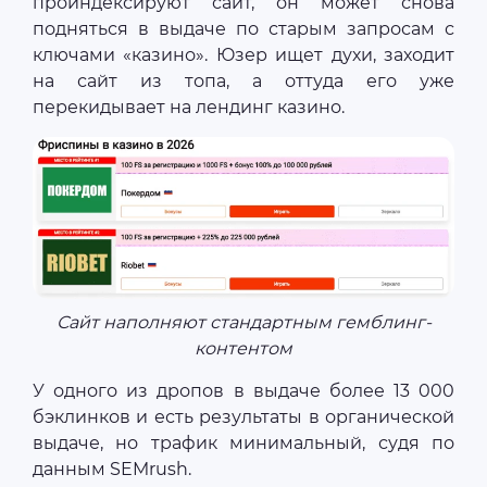
проиндексируют сайт, он может снова
подняться в выдаче по старым запросам с
ключами «казино». Юзер ищет духи, заходит
на сайт из топа, а оттуда его уже
перекидывает на лендинг казино.
Сайт наполняют стандартным гемблинг-
контентом
У одного из дропов в выдаче более 13 000
бэклинков и есть результаты в органической
выдаче, но трафик минимальный, судя по
данным SEMrush.