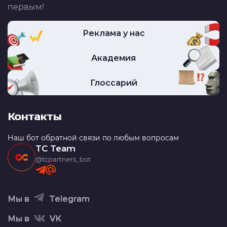
первым!
Реклама у нас
Академия
Глоссарий
Контакты
Наш бот обратной связи по любым вопросам
TC Team
@tcpartners_bot
Мы в
Telegram
Мы в
VK