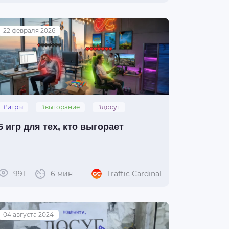
22 февраля 2026
#игры
#выгорание
#досуг
#топ-5
5 игр для тех, кто выгорает
991
6 мин
Traffic Cardinal
04 августа 2024