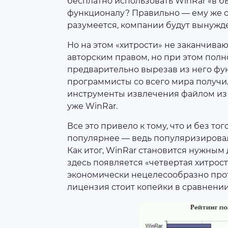
бесплатно использовать WinRar «в б
функционалу? Правильно — ему же он
разумеется, компании будут вынужд
Но на этом «хитрости» не заканчив
авторским правом, но при этом полн
предварительно вырезав из него фу
программисты со всего мира получи
инструменты извлечения файлом из а
уже WinRar.
Все это привело к тому, что и без т
популярнее — ведь популяризирова
Как итог, WinRar становится нужным 
здесь появляется «четвертая хитро
экономически нецелесообразно прот
лицензия стоит копейки в сравнении