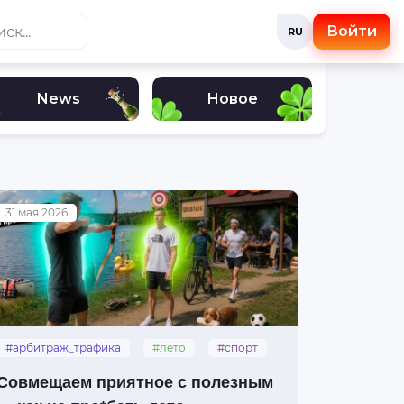
Войти
RU
News
Новое
31 мая 2026
#арбитраж_трафика
#лето
#спорт
#досуг
Совмещаем приятное с полезным