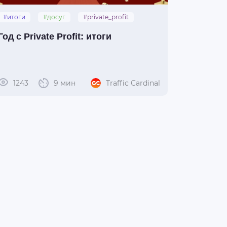
#итоги
#досуг
#private_profit
Год с Private Profit: итоги
1243
9 мин
Traffic Cardinal