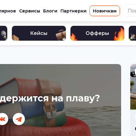
лярное
Сервисы
Блоги
Партнерки
Новичкам
Кейсы
Офферы
держится на плаву?