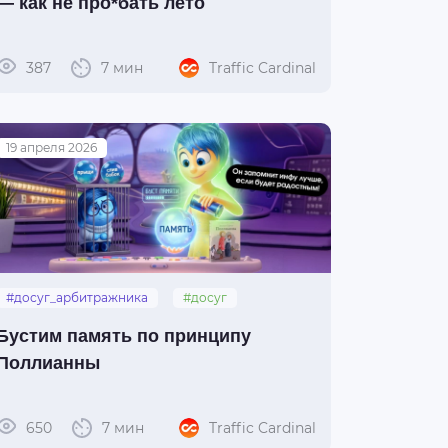
— как не про*бать лето
387
7 мин
Traffic Cardinal
19 апреля 2026
#досуг_арбитражника
#досуг
#принцип_поллианны
#поллианна
Бустим память по принципу
Поллианны
650
7 мин
Traffic Cardinal