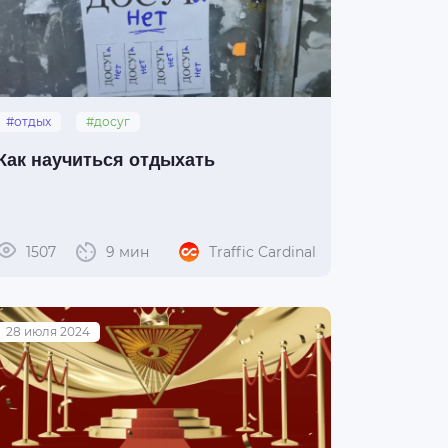
#отдых
#досуг
Как научиться отдыхать
1507
9 мин
Traffic Cardinal
28 июля 2024