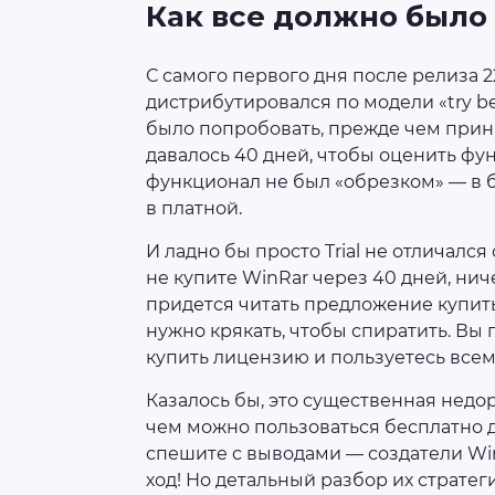
Как все должно было
С самого первого дня после релиза 2
дистрибутировался по модели «try be
было попробовать, прежде чем прин
давалось 40 дней, чтобы оценить ф
функционал не был «обрезком» — в б
в платной.
И ладно бы просто Trial не отличался 
не купите WinRar через 40 дней, нич
придется читать предложение купить
нужно крякать, чтобы спиратить. Вы
купить лицензию и пользуетесь все
Казалось бы, это существенная недор
чем можно пользоваться бесплатно 
спешите с выводами — создатели Wi
ход! Но детальный разбор их стратег