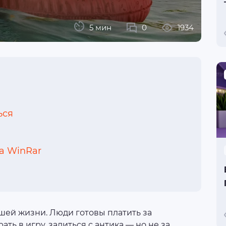
5 мин
0
1934
ься
а WinRar
шей жизни. Люди готовы платить за
ть в игру, залиться с антика — но не за