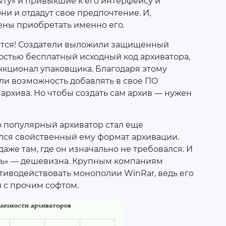
ыту» и привыкшие к его интерфейсу и
и и отдадут свое предпочтение. И,
ены приобретать именно его.
аются! Создатели выложили защищенный
остью бесплатный исходный код архиватора,
нкционал упаковщика. Благодаря этому
ли возможность добавлять в свое ПО
рхива. Но чтобы создать сам архив — нужен
ого популярный архиватор стал еще
лся свойственный ему формат архивации.
даже там, где он изначально не требовался. И
сть» — дешевизна. Крупным компаниям
иводействовать монополии WinRar, ведь его
 с прочим софтом.