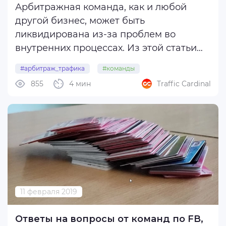
Арбитражная команда, как и любой
другой бизнес, может быть
ликвидирована из-за проблем во
внутренних процессах. Из этой статьи
вы узнаете о ключевых причинах
#арбитраж_трафика
#команды
распада команд, а также о том, как
855
4 мин
Traffic Cardinal
выявлять и бороться с подобными
проблемами.
Арбитраж трафика динамичен — это
постоянное ...
11 февраля 2019
Ответы на вопросы от команд по FB,