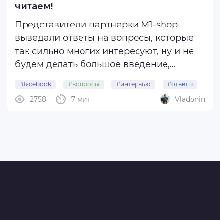
читаем!
Представители партнерки M1-shop
выведали ответы на вопросы, которые
так сильно многих интересуют, ну и не
будем делать большое введение,
перейдем сразу к главному.
#facebook
#вопросы
#интервью
#ответы
2758
7 мин
Vladonin
#команды
Приветствуем вас, арбитражники!
Facebook — одна из самых трендовых
площадок для арбитража на данный
момент, и количество ...