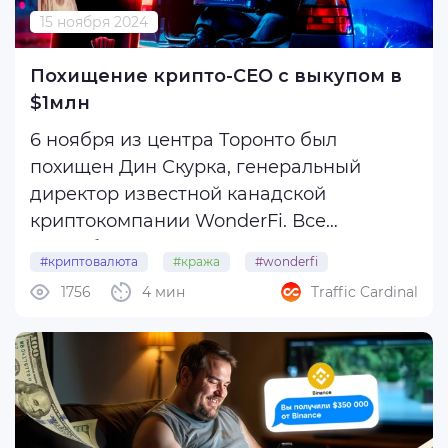
15 ноября 2024
Похищение крипто-CEO с выкупом в
$1млн
6 ноября из центра Торонто был
похищен Дин Скурка, генеральный
директор известной канадской
криптокомпании WonderFi. Все
подробности инцидента расскажем
#криптовалюта
#кража
#wonderfi
далее в статье, а также поделимся
1756
4 мин
Traffic Cardinal
опасениями на тему учащения
похищений с целью заполучить крипту.
Итак, отметим, что инцидент является ...