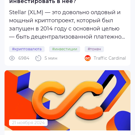
инвестировать в нее?
Stellar (XLM) — это довольно олдовый и
мощный криптопроект, который был
запущен в 2014 году с основной целью
— быть децентрализованной платежной
сетью с открытым исходным кодом .
#криптовалюта
#инвестиции
#токен
Платформа Stellar использует
6984
5 мин
Traffic Cardinal
#stellar_xlm
технологию блокчейна, чтобы
пользователи могли быстро и с очень
низкой стоимостью ...
21 ноября 2024