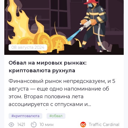
TonKeeper и MMPro Group и ...
08 августа 2024
Обвал на мировых рынках:
криптовалюта рухнула
Финансовый рынок непредсказуем, и 5
августа — еще одно напоминание об
этом. Вторая половина лета
ассоциируется с отпусками и
замиранием бизнес-отрасли, что влияет
#криптовалюта
#обвал
и на динамику акций, а августе и
1421
10 мин
Traffic Cardinal
сентябре всегда снижается активность