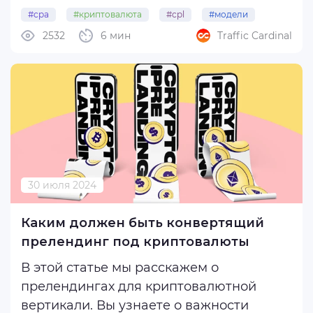
оплаты — CPA или CPL. Ведь
#cpa
#криптовалюта
#cpl
#модели
правильный выбор модели может
2532
6 мин
Traffic Cardinal
решить исход залива. Сегодня
рассмотрим две модели и расскажем,
как заливать с каждой.
CPA (Cost ...
30 июля 2024
Каким должен быть конвертящий
прелендинг под криптовалюты
В этой статье мы расскажем о
прелендингах для криптовалютной
вертикали. Вы узнаете о важности