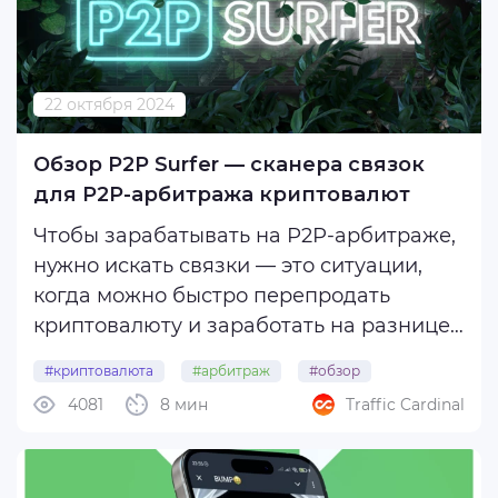
22 октября 2024
Обзор P2P Surfer — сканера связок
для Р2Р-арбитража криптовалют
Чтобы зарабатывать на Р2Р-арбитраже,
нужно искать связки — это ситуации,
когда можно быстро перепродать
криптовалюту и заработать на разнице
в цене. Искать связки вручную почти
#криптовалюта
#арбитраж
#обзор
невозможно, для этого используют
4081
8 мин
Traffic Cardinal
#p2p_surfer
специальный софт — сканеры.
Сегодня у нас на обзоре P2P Surfer —