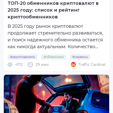
ТОП-20 обменников криптовалют в
2025 году: список и рейтинг
криптообменников
В 2025 году рынок криптовалют
продолжает стремительно развиваться,
и поиск надежного обменника остается
как никогда актуальным. Количество
новых платформ постоянно растет, и в
#криптовалюта
#обменники
#сервисы
связи с этим выбор оптимального
4712
29 мин
Traffic Cardinal
#топ-20
сервиса становится непростой задачей.
Поэтому мы подготовили этот материал,
где ...