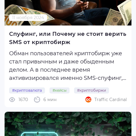
11 ноября 2024
Спуфинг, или Почему не стоит верить
SMS от криптобирж
Обман пользователей криптобирж уже
стал привычным и даже обыденным
делом. А в последнее время
активизировался именно SMS-спуфинг,
о котором мы сегодня и поговорим, а
#криптовалюта
#кейсы
#криптобиржи
также приведем несколько кейсов от
1670
6 мин
Traffic Cardinal
#смс-спуфинг
пострадавших.
Spoofing с английского переводится как
«подмена», и в этом и кроется суть ...