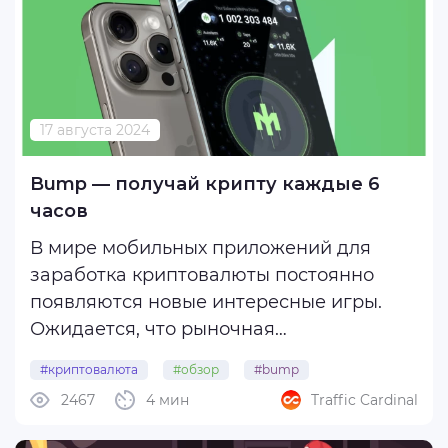
сканер ...
17 августа 2024
Bump — получай крипту каждые 6
часов
В мире мобильных приложений для
заработка криптовалюты постоянно
появляются новые интересные игры.
Ожидается, что рыночная
капитализация этого сектора вырастет
#криптовалюта
#обзор
#bump
до 16 триллионов долларов к 2030 году.
2467
4 мин
Traffic Cardinal
#игры-тапалки
Одним из таких проектов является игра
Bump, разработанная компаниями