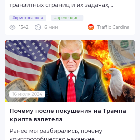
транзитных страниц и их задачах,
ключевых составляющих прокладок под
#криптовалюта
#прелендинг
криптовалюты и найдете идеи для
1542
6 мин
Traffic Cardinal
наполнения прелендов.
Одна из главных особенностей
криптовалютной вертикали — это
свежесть и ...
16 июля 2024
Почему после покушения на Трампа
крипта взлетела
Ранее мы разбирались, почему
криптосообщество накануне