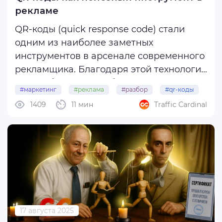
рекламе
QR-коды (quick response code) стали
одним из наиболее заметных
инструментов в арсенале современного
рекламщика. Благодаря этой технологии
можно быстро и удобно перенаправлять
#маркетинг
#реклама
#разбор
#qr-коды
людей на нужный цифровой контент —
1409
11 мин
Traffic Cardinal
сайт, лендинг, приложение, видео, купон
или анкету. Простота и доступность ...
17 августа 2025