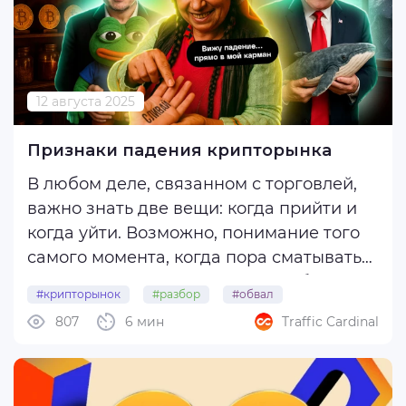
12 августа 2025
Признаки падения крипторынка
В любом деле, связанном с торговлей,
важно знать две вещи: когда прийти и
когда уйти. Возможно, понимание того
самого момента, когда пора сматывать
удочки, — самое важное при работе с
#крипторынок
#разбор
#обвал
волатильным рынком криптовалют.
807
6 мин
Traffic Cardinal
#признаки
Поэтому мы собрали для вас полную
подборку признаков, которые
указывают, что ...