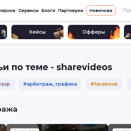
лярное
Сервисы
Блоги
Партнерки
Новичкам
Кейсы
Офферы
и по теме - sharevideos
бзор
#
арбитраж_трафика
#
facebook
#
кейс
#
реклама
#
разбор
#
криптова
ража