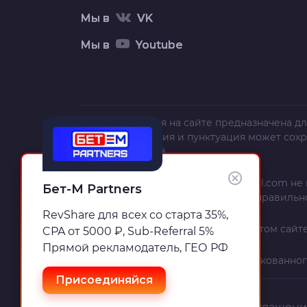
Мы в
VK
Мы в
Youtube
Вся информация на сайте предназначена дл
текст, орфография и пунктуация может сох
полной и точной.
Администрация сайта
trafficcardinal.com
не 
Бет-М Partners
использования, неполноты или неправильн
RevShare для всех со старта 35%,
Информация и рекомендации на этом сайте
CPA от 5000 ₽, Sub-Referral 5%
Прямой рекламодатель, ГЕО РФ
Если вы – автор материала, опубликованног
Присоединяйся