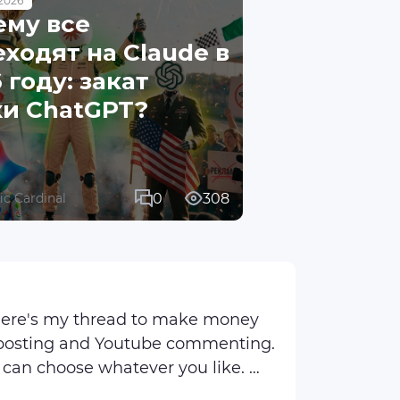
2026
ему все
ходят на Claude в
 году: закат
хи ChatGPT?
0
308
fic Cardinal
 here's my thread to make money
B posting and Youtube commenting.
u can choose whatever you like.