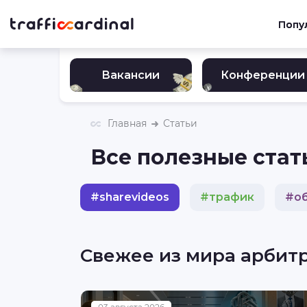
Попу
Вакансии
Конференции
Главная
Статьи
Все полезные стать
#
sharevideos
#
трафик
#
о
#
гемблинг
#
инвестиции
Свежее из мира арбит