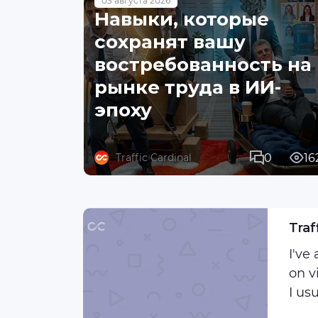
03 августа 2026
Навыки, которые
сохранят вашу
востребованность на
рынке труда в ИИ-
эпоху
0
16
Traffic Cardinal
Traf
I've
on v
I us