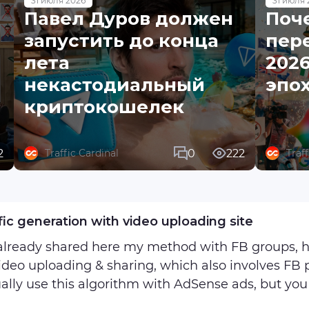
31 июля 2026
31 июля 
Павел Дуров должен
Поч
запустить до конца
пере
лета
2026
некастодиальный
эпо
криптокошелек
2
0
222
Traffic Cardinal
Traf
fic generation with video uploading site
 already shared here my method with FB groups,
ideo uploading & sharing, which also involves F
ually use this algorithm with AdSense ads, but yo