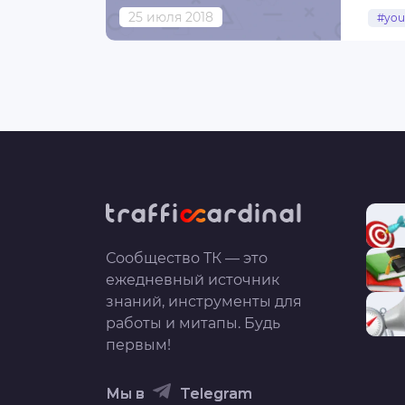
Crea
25 июля 2018
#you
#mon
...
Сообщество ТК — это
ежедневный источник
знаний, инструменты для
работы и митапы. Будь
первым!
Мы в
Telegram