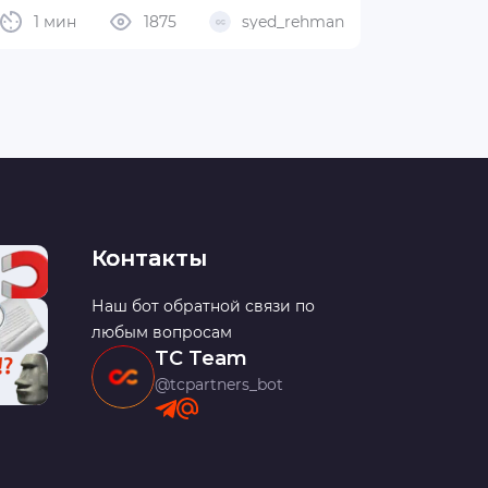
1 мин
1875
syed_rehman
Контакты
Наш бот обратной связи по
любым вопросам
TC Team
@tcpartners_bot