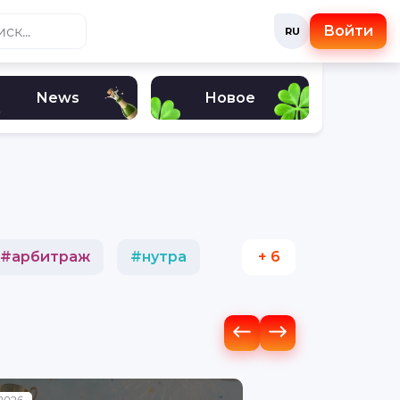
Войти
RU
News
Новое
#
арбитраж
#
нутра
+ 6
люта