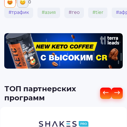
1
0
#трафик
#азия
#гео
#tier
#аф
ТОП партнерских
программ