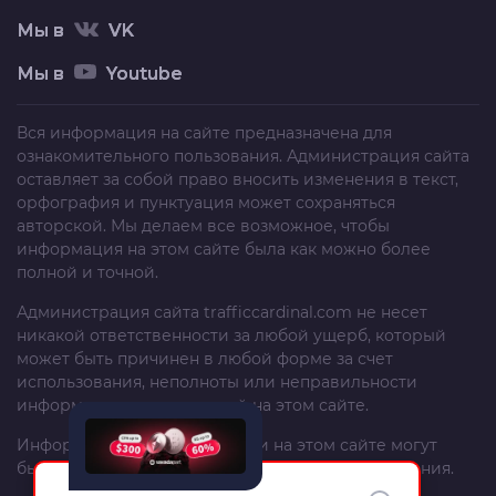
Мы в
VK
Мы в
Youtube
Вся информация на сайте предназначена для
ознакомительного пользования. Администрация сайта
оставляет за собой право вносить изменения в текст,
орфография и пунктуация может сохраняться
авторской. Мы делаем все возможное, чтобы
информация на этом сайте была как можно более
полной и точной.
Администрация сайта
trafficcardinal.com
не несет
никакой ответственности за любой ущерб, который
может быть причинен в любой форме за счет
использования, неполноты или неправильности
информации, размещенной на этом сайте.
Информация и рекомендации на этом сайте могут
быть изменены без предварительного уведомления.