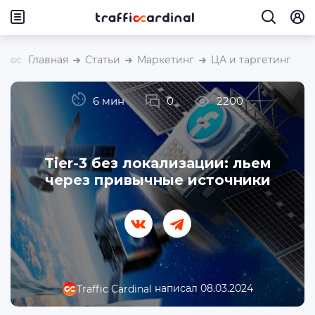
Главная
Статьи
Маркетинг
ЦА и таргетинг
6 мин
0
2200
Tier-3 без локализации: льем
через привычные источники
написал 08.03.2024
Traffic Cardinal