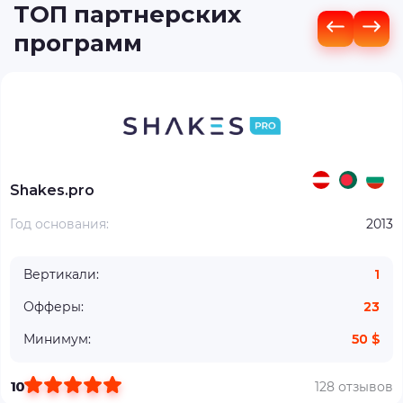
ТОП партнерских
программ
Shakes.pro
Год основания:
2013
Вертикали:
1
Офферы:
23
Минимум:
50 $
10
128 отзывов