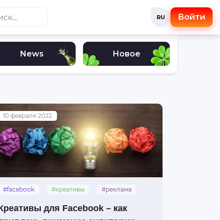
Войти
RU
News
Новое
10 февраля 2022
#facebook
#креативы
#реклама
Креативы для Facebook – как