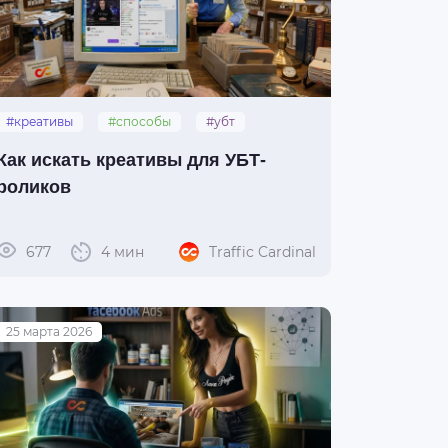
#креативы
#способы
#убт
#отслеживание
Как искать креативы для УБТ-
роликов
677
4 мин
Traffic Cardinal
25 марта 2026