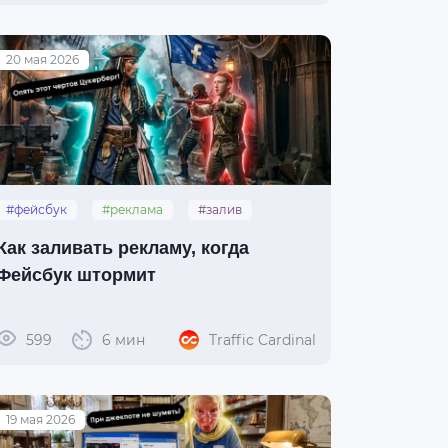
20 мая 2026
#фейсбук
#реклама
#залив
#обход
#видеоселфи
Как заливать рекламу, когда
Фейсбук штормит
599
6 мин
Traffic Cardinal
19 мая 2026