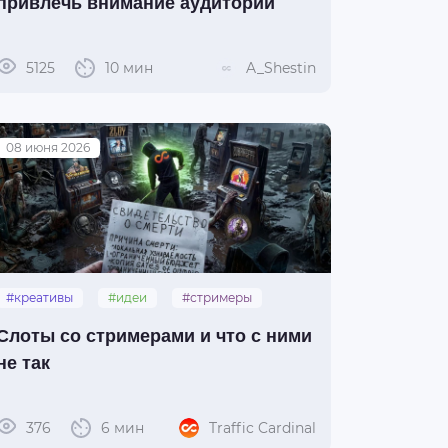
привлечь внимание аудитории
5125
10 мин
A_Shestin
08 июня 2026
#креативы
#идеи
#стримеры
#слоты
Слоты со стримерами и что с ними
не так
376
6 мин
Traffic Cardinal