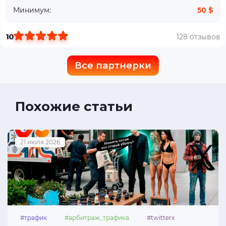
Минимум:
50 $
10
128 отзывов
Все партнерки
Похожие статьи
21 июля 2026
#трафик
#арбитраж_трафика
#twitterx