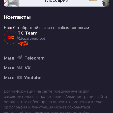
Глоссарий
Контакты
Наш бот обратной связи по любым вопросам
TC Team
@tcpartners_bot
Мы в
Telegram
Мы в
VK
Мы в
Youtube
Вся информация на сайте предназначена для
ознакомительного пользования. Администрация сайта
оставляет за собой право вносить изменения в текст,
орфография и пунктуация может сохраняться
авторской. Мы делаем все возможное, чтобы