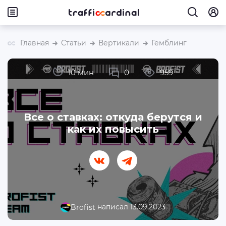
Главная
Статьи
Вертикали
Гемблинг
10 мин
0
959
Все о ставках: откуда берутся и
как их повысить
написал 13.09.2023
Brofist