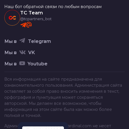
Наш бот обратной связи по любым вопросам
TC Team
@tcpartners_bot
Мы в
Telegram
Мы в
VK
Мы в
Youtube
Вся информация на сайте предназначена для
ознакомительного пользования. Администрация сайта
оставляет за собой право вносить изменения в текст,
орфография и пунктуация может сохраняться
авторской. Мы делаем все возможное, чтобы
информация на этом сайте была как можно более
полной и точной.
Администрация сайта
trafficcardinal.com
не несет