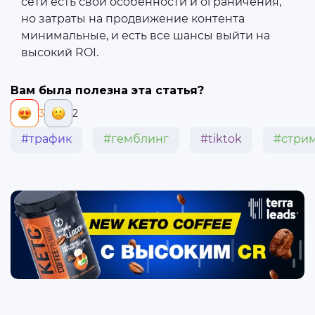
сети есть свои особенности и ограничения,
но затраты на продвижение контента
минимальные, и есть все шансы выйти на
высокий ROI.
Вам была полезна эта статья?
3
2
#трафик
#гемблинг
#tiktok
#стри