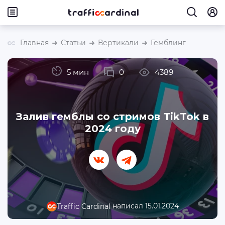
Главная
Статьи
Вертикали
Гемблинг
5 мин
0
4389
Залив гемблы со стримов TikTok в
2024 году
написал 15.01.2024
Traffic Cardinal