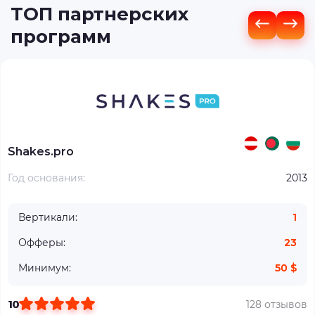
ТОП партнерских
программ
Shakes.pro
Год основания:
2013
Вертикали:
1
Офферы:
23
Минимум:
50 $
10
128 отзывов