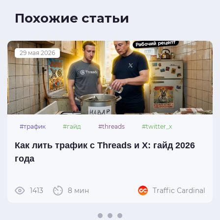
Похожие статьи
29 мая 2026
#трафик
#гайд
#threads
#twitter_x
Как лить трафик с Threads и X: гайд 2026
года
1413
8 мин
Traffic Cardinal