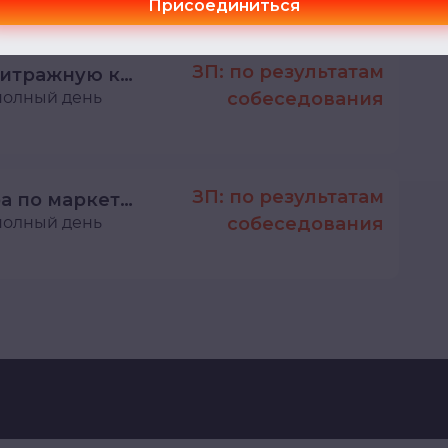
Присоединиться
ЗП: по результатам
Affiliate Manager в арбитражную команду
полный день
собеседования
ЗП: по результатам
Помощник менеджера по маркетплейсам
полный день
собеседования