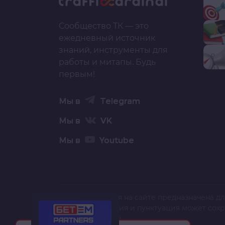
Сообщество ТК — это
ежедневный источник
знаний, инструменты для
работы и митапы. Будь
первым!
Мы в
Telegram
Мы в
VK
Мы в
Youtube
Вся информация на сайте предназначена дл
текст, орфография и пунктуация может сох
полной и точной.