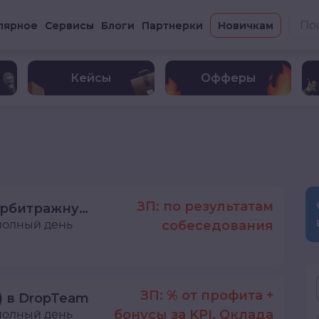
лярное
Сервисы
Блоги
Партнерки
Новичкам
Кейсы
Офферы
ЗП: по результатам
Team Lead of Sales в арбитражную команду
полный день
собеседования
ЗП: % от профита +
a) в DropTeam
бонусы за KPI. Оклада
полный день