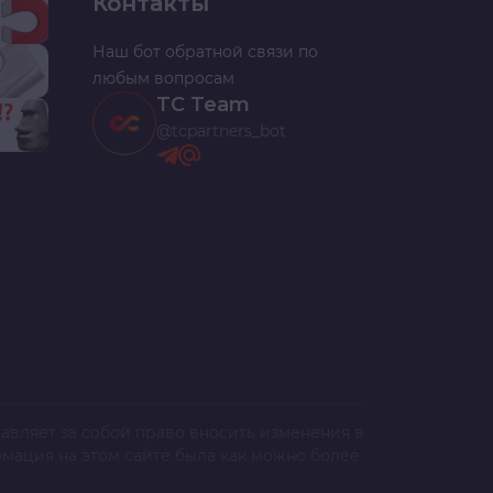
Контакты
Наш бот обратной связи по
любым вопросам
TC Team
@tcpartners_bot
авляет за собой право вносить изменения в
рмация на этом сайте была как можно более