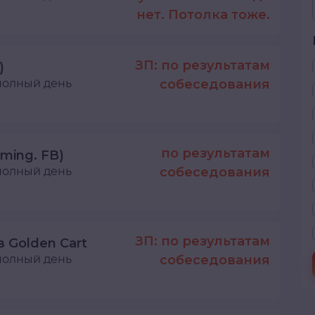
нет. Потолка тоже.
ЗП: по результатам
)
полный день
собеседования
по результатам
aming. FB)
полный день
собеседования
ЗП: по результатам
в Golden Cart
полный день
собеседования