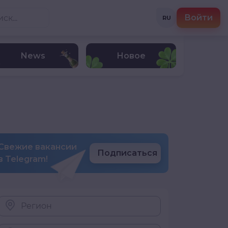
Войти
RU
News
Новое
Свежие вакансии
Подписаться
в Telegram!
Регион