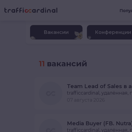
Попу
Вакансии
Конференции
11
вакансий
trafficcardinal
, удалённая,
07 августа 2026
Media Buyer (FB. Nutr
trafficcardinal
, удалённая,