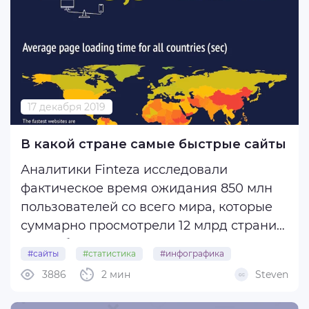
17 декабря 2019
В какой стране самые быстрые сайты
Аналитики Finteza исследовали
фактическое время ожидания 850 млн
пользователей со всего мира, которые
суммарно просмотрели 12 млрд страниц
за ноябрь 2019 года.
#сайты
#статистика
#инфографика
3886
2 мин
Steven
#скорость
#загрузка
Оказалось, что в среднем (медианное
значение) сайт на обычном компьютере