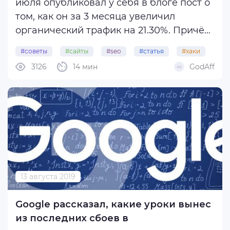
июля опубликовал у себя в блоге пост о
том, как он за 3 месяца увеличил
органический трафик на 21.30%. Причём
это не стандартные советы из разряда
#советы
#сайты
#seo
#статья
#хаки
«делайте крутой контент» или
3126
14 мин
GodAff
«приносите пользу читателям», а
конкретные небольшие SEO-хаки.
Всё это ...
13 августа 2019
Google рассказал, какие уроки вынес
из последних сбоев в