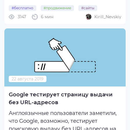
#бесплатно
#продвижение
#сайты
В общем виде, трафиковые методы
3147
6 мин
Kirill_Nevskiy
#уроки
#seo
являются наиболее актуальными для
порталов, интернет-магазинов и других
каталожных сайтов, а позиционные для
сайтов услуг и продвижения ...
22 августа 2019
Google тестирует страницу выдачи
без URL-адресов
Англоязычные пользователи заметили,
что Google, возможно, тестирует
поисковую выдачу без URL-адресов на