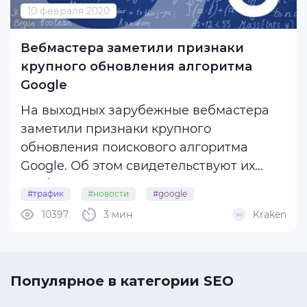
10 февраля 2020
Конференции
База
Вебмастера заметили признаки
УБТ
крупного обновления алгоритма
Google
Сервисы
Креативы
На выходных зарубежные вебмастера
заметили признаки крупного
Facebook
обновления поискового алгоритма
Google
Google. Об этом свидетельствуют их
SEO
сообщения на тематических форумах
Разборы ГЕО
#трафик
#новости
#google
(WebmasterWorld, Black Hat World,
10397
3 мин
Kraken
Интересное
Google Webmaster Help), в Twitter и на
других площадках.
Жители форума Searchengines.guru ...
Популярное в категории SEO