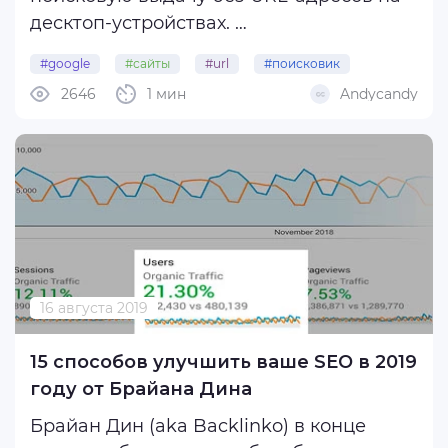
десктоп-устройствах.
#google
#сайты
#url
#поисковик
В этой версии SERP в верхней части
2646
1 мин
Andycandy
#выдача
сниппета отображается фавикон, а
рядом с ним – символ «#» и стрелка
вниз.
В Google пока не прокомментировали
эту информацию. ...
16 августа 2019
15 способов улучшить ваше SEO в 2019
году от Брайана Дина
Брайан Дин (aka Backlinko) в конце