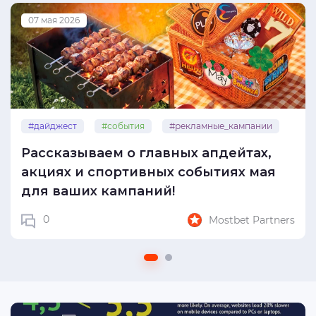
07 мая 2026
#дайджест
#события
#рекламные_кампании
Рассказываем о главных апдейтах,
#mostbet_partners
#mostbet
акциях и спортивных событиях мая
для ваших кампаний!
0
Mostbet Partners