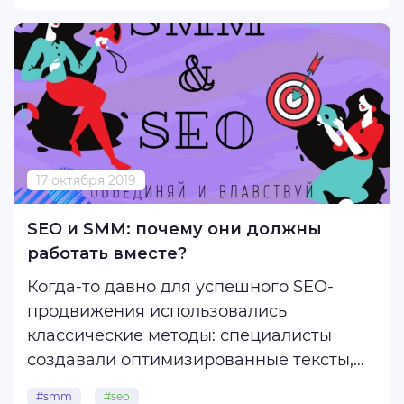
Методология рейтинга проста: чем
больше сайтов зафиксировано на
конкретной CMS и чем выше их ИКС ...
17 октября 2019
SEO и SMM: почему они должны
работать вместе?
Когда-то давно для успешного SEO-
продвижения использовались
классические методы: специалисты
создавали оптимизированные тексты,
использовали мета-теги и ключи. В
#smm
#seo