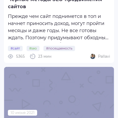
Интересности
сайтов
Гайды
Прежде чем сайт поднимется в топ и
Вертикали
начнет приносить доход, могут пройти
Трафик
месяцы и даже годы. Не все готовы
Софт и сервисы
ждать. Поэтому придумывают обходные
Маркетинг
пути и хитрые способы, как повлиять на
#сайт
#seo
#посещаемость
алгоритмы поисковиков, заставить их
SMM
5365
23 мин
Pallavi
проранжировать веб-ресурс за пару
Таргетинговая реклама
недель.
Реклама в Instagram
Реклама в Facebook
Рассмотрим черные методы SEO, ...
Контекстная реклама
Реклама в Вконтакте
Посадочные
Дейтинг
10 июня 2021