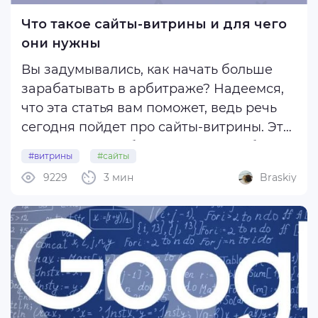
Клоакинг
Что такое сайты-витрины и для чего
Реклама в TikTok
они нужны
Push трафик
Вы задумывались, как начать больше
Нутра
зарабатывать в арбитраже? Надеемся,
Креативы
что эта статья вам поможет, ведь речь
Адалт
сегодня пойдет про сайты-витрины. Это
Гемблинг
отличный способ увеличения прибыли.
#витрины
#сайты
Аналитика и
Но обо всём по порядку.
9229
3 мин
Braskiy
оптимизация
SEO
Витрина - это сайт, где собран каталог
товаров. Например, товары для детей,
ЦА и таргетинг
товары ...
Нативная реклама
Лиды и конверсия
Инвестиции
Подкасты