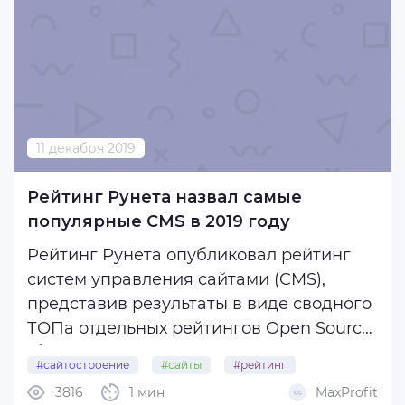
или ноутбуке загружается 4,3 секунды, а
на мобильных ...
11 декабря 2019
Рейтинг Рунета назвал самые
популярные CMS в 2019 году
Рейтинг Рунета опубликовал рейтинг
систем управления сайтами (CMS),
представив результаты в виде сводного
ТОПа отдельных рейтингов Open Source
(бесплатных), студийных и
#сайтостроение
#сайты
#рейтинг
коммерческих CMS.
3816
1 мин
MaxProfit
#рунет
#cms