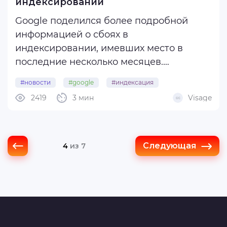
индексировании
Google поделился более подробной
информацией о сбоях в
индексировании, имевших место в
последние несколько месяцев.
Компания также рассказала, какие
#новости
#google
#индексация
уроки вынесла из этих ситуаций.
2419
3 мин
Visage
#поисковики
В своём посте Google упомянул
проблемы с индексацией нового
контента, устранённыена днях,
Следующая
4
из 7
аналогичный ...