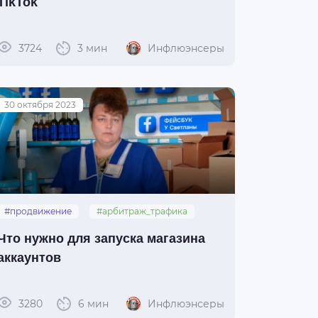
TikTok
3724
3 мин
Инфлюэнсеры
30 октября 2023
#продвижение
#арбитраж_трафика
#конвертов
#селлеры
#шоп
Что нужно для запуска магазина
аккаунтов
3280
6 мин
Инфлюэнсеры