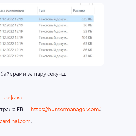
 байерами за пару секунд.
 трафика
.
итража FB —
https://huntermanager.com/
.
ccardinal.com
.