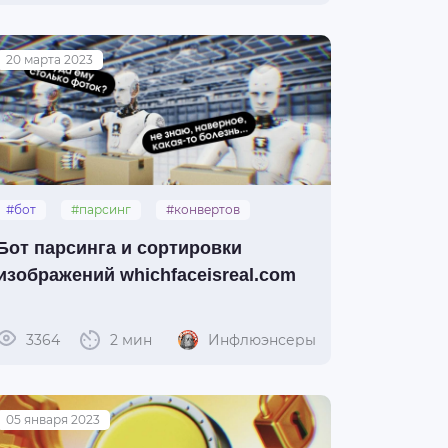
20 марта 2023
#бот
#парсинг
#конвертов
#whichfaceisrealcom
Бот парсинга и сортировки
изображений whichfaceisreal.com
3364
2 мин
Инфлюэнсеры
05 января 2023