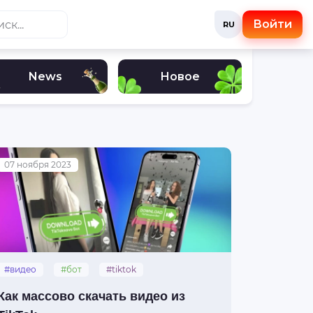
Войти
RU
News
Новое
07 ноября 2023
#видео
#бот
#tiktok
#конвертов
#гайды
Как массово скачать видео из