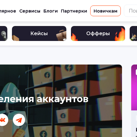
лярное
Сервисы
Блоги
Партнерки
Новичкам
Кейсы
Офферы
еления аккаунтов