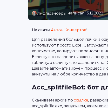
написал 15.12.2022
Инфлюэнсеры
На связи
Антон Конвертов
!
Для разделения большой пачки аккау
используют просто Excel. Загружают 
количество, копируют, переносят в н
Если нужно разделить акки на одну-д
таблицу, а если нужно разделить на 1
Давайте автоматизируем процесс и 
аккаунты на любое количество в два 
Acc_splitfileBot: бот
Скачиваем архив по
ссылке
, разархи
acc_splitfile.exe, запускаем, ждем ко