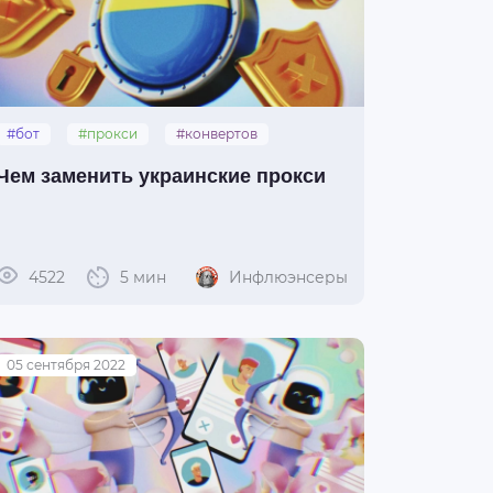
#бот
#прокси
#конвертов
#украинские_прокси
#ua-прокси
Чем заменить украинские прокси
4522
5 мин
Инфлюэнсеры
05 сентября 2022