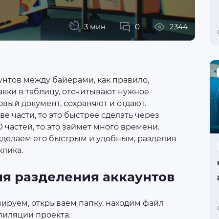
3 мин
0
2344
нтов между байерами, как правило,
акки в таблицу, отсчитывают нужное
овый документ, сохраняют и отдают.
ве части, то это быстрее сделать через
0 частей, то это займет много времени.
сделаем его быстрым и удобным, разделив
клика.
 для разделения аккаунтов
вируем, открываем папку, находим файл
мпиляции проекта.