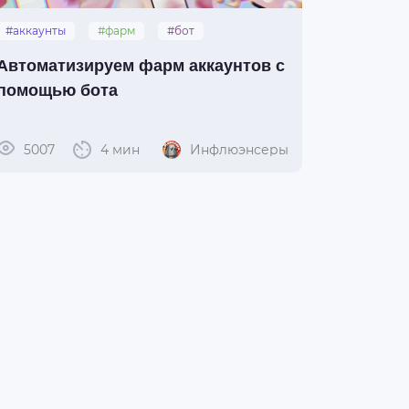
#аккаунты
#фарм
#бот
#конвертов
Автоматизируем фарм аккаунтов с
помощью бота
5007
4 мин
Инфлюэнсеры