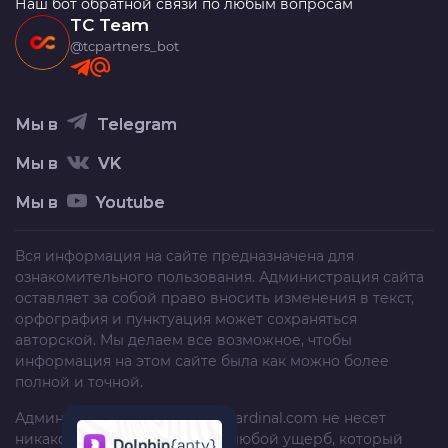
Наш бот обратной связи по любым вопросам
TC Team
@tcpartners_bot
Мы в
Telegram
Мы в
VK
Мы в
Youtube
Вся информация на сайте предназначена для
ознакомительного пользования. Администрация сайта
оставляет за собой право вносить изменения в текст,
орфография и пунктуация может сохраняться
авторской. Мы делаем все возможное, чтобы
информация на этом сайте была как можно более
полной и точной.
Администрация сайта
trafficcardinal.com
не несет
никакой ответственности за любой ущерб, который