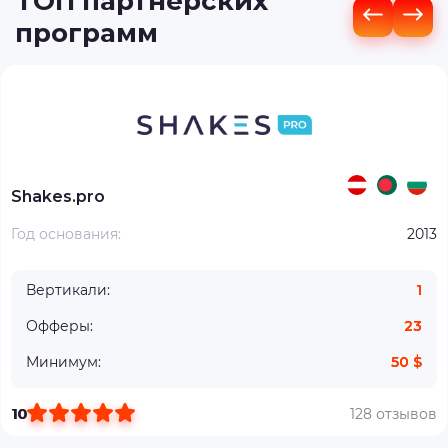
ТОП партнерских
программ
Shakes.pro
Год основания:
2013
Вертикали:
1
Офферы:
23
Минимум:
50 $
10
128 отзывов