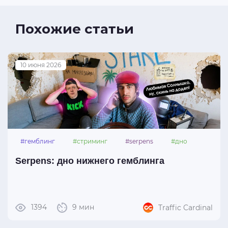
Похожие статьи
10 июня 2026
#гемблинг
#стриминг
#serpens
#дно
Serpens: дно нижнего гемблинга
1394
9 мин
Traffic Cardinal