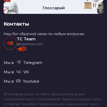
Глоссарий
Контакты
Наш бот обратной связи по любым вопросам
TC Team
@tcpartners_bot
Мы в
Telegram
Мы в
VK
Мы в
Youtube
Вся информация на сайте предназначена для
ознакомительного пользования. Администрация сайта
оставляет за собой право вносить изменения в текст,