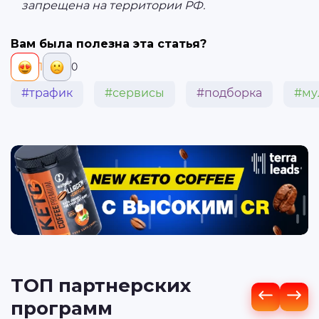
запрещена на территории РФ.
Вам была полезна эта статья?
1
0
#трафик
#сервисы
#подборка
#му
ТОП партнерских
программ