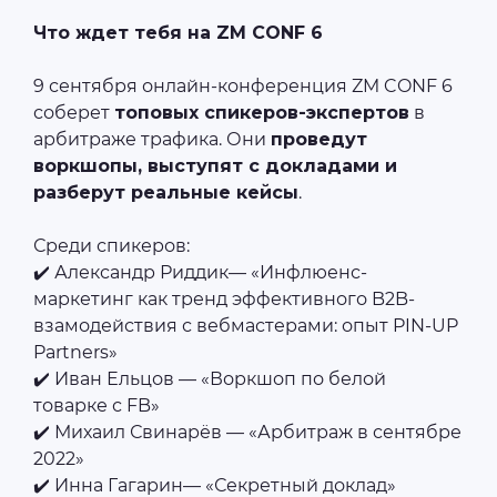
Что ждет тебя на ZM CONF 6
9 сентября онлайн-конференция ZM CONF 6
соберет
топовых спикеров-экспертов
в
арбитраже трафика. Они
проведут
воркшопы, выступят с докладами и
разберут реальные кейсы
.
Среди спикеров:
✔️ Александр Риддик— «Инфлюенс-
маркетинг как тренд эффективного B2B-
взамодействия с вебмастерами: опыт PIN-UP
Partners»
✔️ Иван Ельцов — «Воркшоп по белой
товарке с FB»
✔️ Михаил Свинарёв — «Арбитраж в сентябре
2022»
✔️ Инна Гагарин— «Секретный доклад»