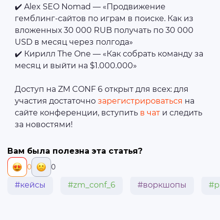
✔️ Alex SEO Nomad — «Продвижение
гемблинг-сайтов по играм в поиске. Как из
вложенных 30 000 RUB получать по 30 000
USD в месяц через полгода»
✔️ Кирилл The One — «Как собрать команду за
месяц и выйти на $1.000.000»
Доступ на ZM CONF 6 открыт для всех: для
участия достаточно
зарегистрироваться
на
сайте конференции, вступить
в чат
и следить
за новостями!
Вам была полезна эта статья?
0
0
#кейсы
#zm_conf_6
#воркшопы
#р