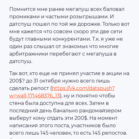
Помнится мне ранее мегапуш всех баловал
промиками и частыми розыгрышами. И
датспуш пошел по той же дорожке. Только вот
мне кажется что совсем скоро эти две сети
будут главными конкурентами. Т.к. я уже не
один раз слышал от знакомых что многие
арбитражники перебегают с мегапуша в
датспуш.
Так вот, кто еще не принял участие в акции на
200$? до 31 октября нужно всего лишь
сделать репост (
https://vk.com/datspush?
w=wall-171468376_13
), ну и понятно чтобы
стена была доступна для всех. Затем в
последний день банально рандомайзером
выберут кому отдать эти 200$. На момент
написания этого поста, участников было
всего лишь 145 человек, то есть 145 репостов.