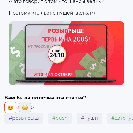
А это говорит о том что шансы велики.
Поэтому кто льет с пушей, велкам)
Вам была полезна эта статья?
0
0
#розыгрыш
#push
#пуши
#датспу