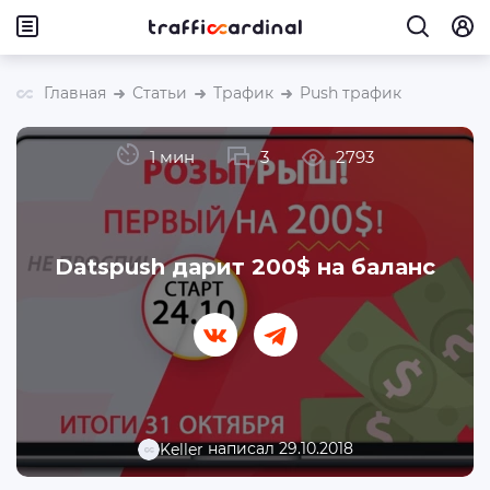
Главная
Статьи
Трафик
Push трафик
1 мин
3
2793
Datspush дарит 200$ на баланс
написал 29.10.2018
Keller