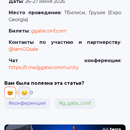
Даты
: 26–27 июня 2026
Место проведения
: Тбилиси, Грузия (Expo
Georgia)
Билеты
:
ggateconf.com
Контакты по участию и партнерству
:
@iamGGsale
Чат конференции
:
https://t.me/ggatecommunity
Вам была полезна эта статья?
0
0
#конференция
#g_gate_conf