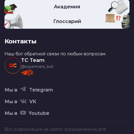
Академия
Глоссарий
Контакты
Наш бот обратной связи по любым вопросам
TC Team
@tcpartners_bot
Мы в
Telegram
Мы в
VK
Мы в
Youtube
Вся информация на сайте предназначена для