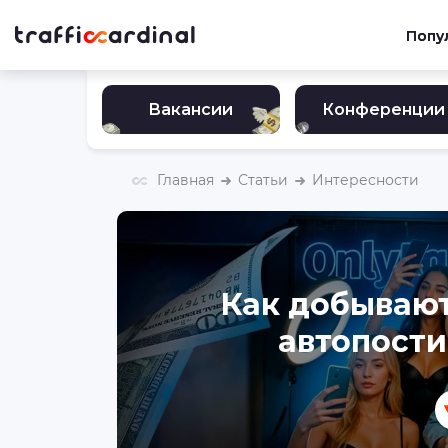
Попу
Вакансии
Конференции
Главная
Статьи
Интересности
Как добывают
автопости