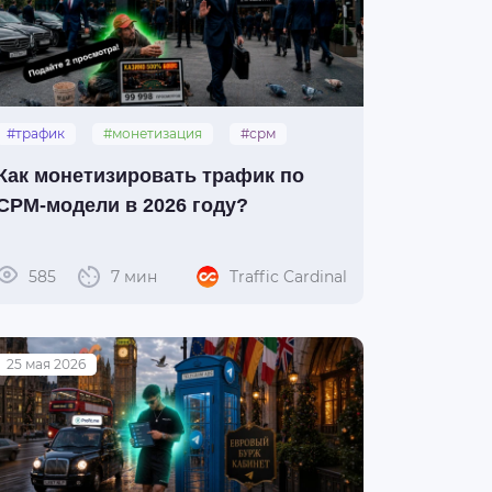
#трафик
#монетизация
#срм
Как монетизировать трафик по
CPM-модели в 2026 году?
585
7 мин
Traffic Cardinal
25 мая 2026