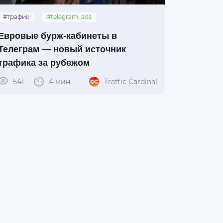
#трафик
#telegram_ads
#бурж-кабинеты
#возможности
Евровые бурж-кабинеты в
Телеграм — новый источник
трафика за рубежом
541
4 мин
Traffic Cardinal