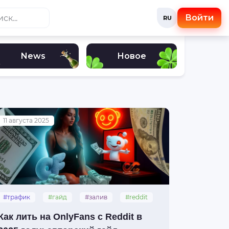
Войти
RU
News
Новое
11 августа 2025
#трафик
#гайд
#залив
#reddit
#onlyfans
Как лить на OnlyFans с Reddit в