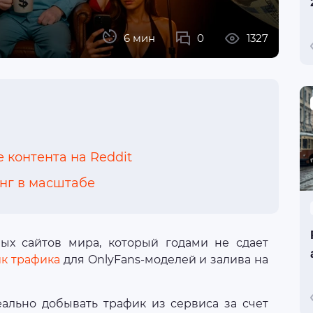
6 мин
0
1327
контента на Reddit
нг в масштабе
ых сайтов мира, который годами не сдает
к трафика
для OnlyFans-моделей и залива на
еально добывать трафик из сервиса за счет