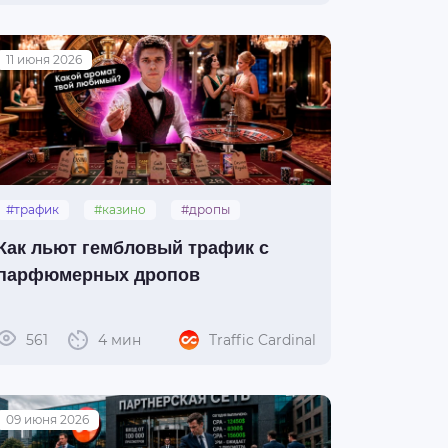
11 июня 2026
#трафик
#казино
#дропы
Как льют гембловый трафик с
парфюмерных дропов
561
4 мин
Traffic Cardinal
09 июня 2026