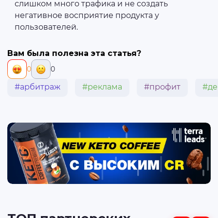
слишком много трафика и не создать
негативное восприятие продукта у
пользователей.
Вам была полезна эта статья?
0
0
#арбитраж
#реклама
#профит
#де