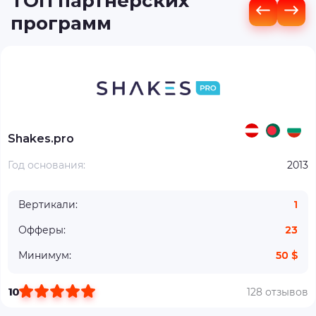
ТОП партнерских
программ
Shakes.pro
Год основания:
2013
Вертикали:
1
Офферы:
23
Минимум:
50 $
10
128 отзывов