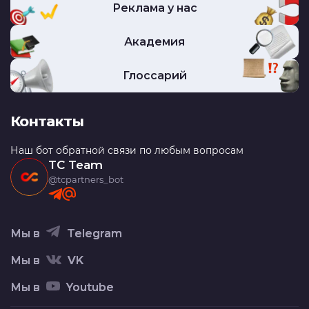
Реклама у нас
Академия
Глоссарий
Контакты
Наш бот обратной связи по любым вопросам
TC Team
@tcpartners_bot
Мы в
Telegram
Мы в
VK
Мы в
Youtube