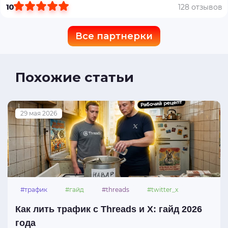
10
128 отзывов
Все партнерки
Похожие статьи
29 мая 2026
#трафик
#гайд
#threads
#twitter_x
Как лить трафик с Threads и X: гайд 2026
года