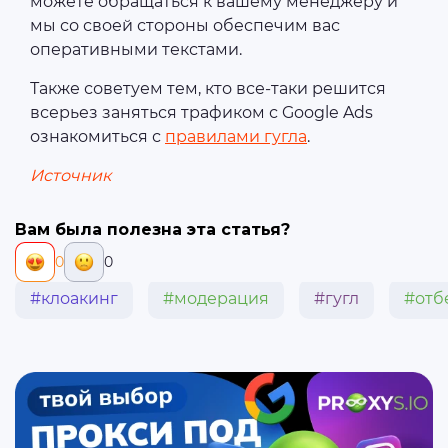
можете обращаться к вашему менеджеру и
мы со своей стороны обеспечим вас
оперативными текстами.
Также советуем тем, кто все-таки решится
всерьез заняться трафиком с Google Ads
ознакомиться с
правилами гугла
.
Источник
Вам была полезна эта статья?
0
0
#клоакинг
#модерация
#гугл
#отб