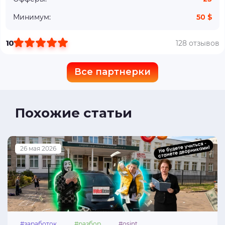
Минимум:
50 $
10
128 отзывов
Все партнерки
Похожие статьи
26 мая 2026
#заработок
#разбор
#osint