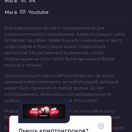
Мы в
VK
Мы в
Youtube
Вся информация на сайте предназначена для
ознакомительного пользования. Администрация сайта
оставляет за собой право вносить изменения в текст,
орфография и пунктуация может сохраняться
авторской. Мы делаем все возможное, чтобы
информация на этом сайте была как можно более
полной и точной.
Администрация сайта
trafficcardinal.com
не несет
никакой ответственности за любой ущерб, который
может быть причинен в любой форме за счет
использования, неполноты или неправильности
информации, размещенной на этом сайте.
Информация и рекомендации на этом сайте могут
быть изменены без предварительного уведомления.
Если вы – автор материала, опубликованного на сайте,
Льешь криптоигроков?