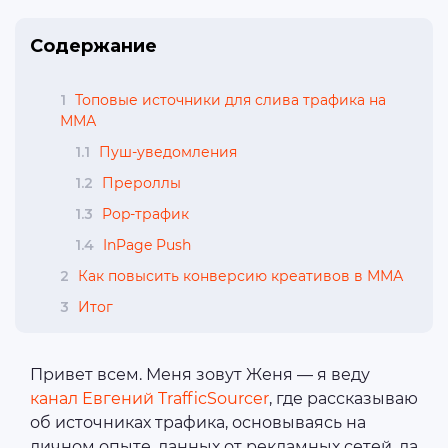
Содержание
1
Топовые источники для слива трафика на
ММА
1.1
Пуш-уведомления
1.2
Прероллы
1.3
Pop-трафик
1.4
InPage Push
2
Как повысить конверсию креативов в ММА
3
Итог
Привет всем. Меня зовут Женя — я веду
канал Евгений TrafficSourcer
, где рассказываю
об источниках трафика, основываясь на
личном опыте, данных от рекламных сетей, да