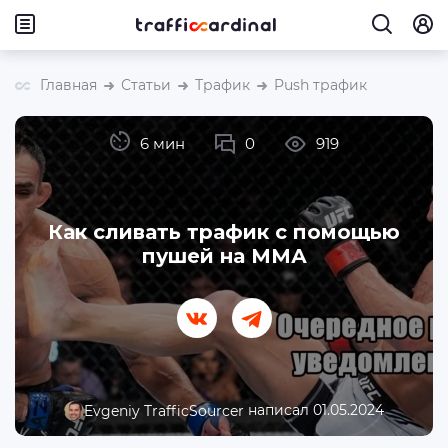
Главная
Статьи
Трафик
Push трафик
6 мин
0
919
Как сливать трафик с помощью
пушей на ММА
написал 01.05.2024
Evgeniy TrafficSourcer