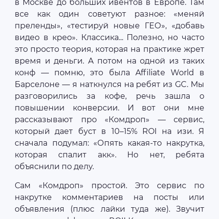
в Москве до больших ивентов в Европе. Там
все как один советуют разное: «меняй
преленды», «тестируй новые ГЕО», «добавь
видео в крео». Классика... Полезно, но часто
это просто теория, которая на практике жрет
время и деньги. А потом на одной из таких
конф — помню, это была Affiliate World в
Барселоне — я наткнулся на ребят из GC. Мы
разговорились за кофе, речь зашла о
повышении конверсии. И вот они мне
рассказывают про «Комдроп» — сервис,
который дает буст в 10–15% ROI на изи. Я
сначала подумал: «Опять какая-то накрутка,
которая спалит акк». Но нет, ребята
объяснили по делу.
Сам «Комдроп» простой. Это сервис по
накрутке комментариев на посты или
объявления (плюс лайки туда же). Звучит