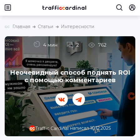
Главная
Статьи
Интересности
4 мин
2
762
Неочевидный способ поднять ROI
с помощью комментариев
написал 10.12.2025
Traffic Cardinal