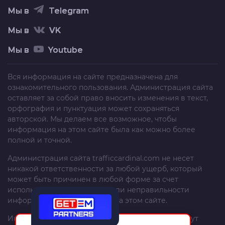
Мы в
Telegram
Мы в
VK
Мы в
Youtube
Вся информация на сайте предназначена для
ознакомительного пользования. Администрация сайта
оставляет за собой право вносить изменения в текст,
орфография и пунктуация может сохраняться
авторской. Мы делаем все возможное, чтобы
информация на этом сайте была как можно более
полной и точной.
Администрация сайта
trafficcardinal.com
не несет
никакой ответственности за любой ущерб, который
может быть причинен в любой форме за счет
использования, неполноты или неправильности
информации, размещенной на этом сайте.
Информация и рекомендации на этом сайте могут