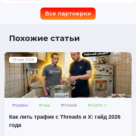
Все партнерки
Похожие статьи
29 мая 2026
#трафик
#гайд
#threads
#twitter_x
Как лить трафик с Threads и X: гайд 2026
года