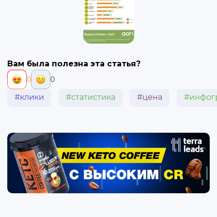
Вам была полезна эта статья?
0
0
#клики
#статистика
#цена
#инфог