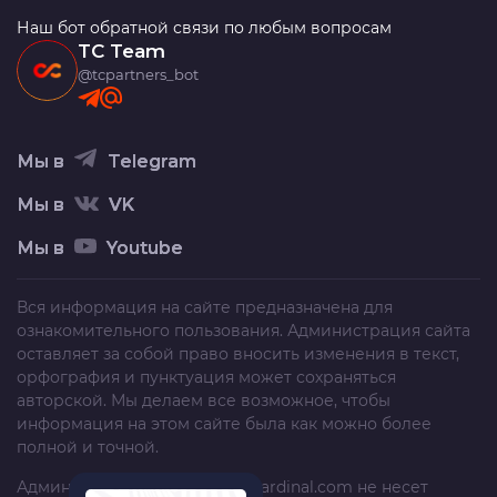
Наш бот обратной связи по любым вопросам
TC Team
@tcpartners_bot
Мы в
Telegram
Мы в
VK
Мы в
Youtube
Вся информация на сайте предназначена для
ознакомительного пользования. Администрация сайта
оставляет за собой право вносить изменения в текст,
орфография и пунктуация может сохраняться
авторской. Мы делаем все возможное, чтобы
информация на этом сайте была как можно более
полной и точной.
Администрация сайта
trafficcardinal.com
не несет