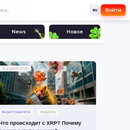
Войти
RU
News
Новое
15 апреля 2026
#криптовалюта
#крипта
#инвестиции
#xrp
Что происходит с XRP? Почему