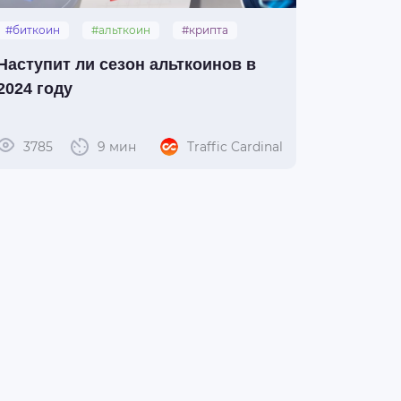
#биткоин
#альткоин
#крипта
#инвестиции
#трейдинг
Наступит ли сезон альткоинов в
2024 году
3785
9 мин
Traffic Cardinal