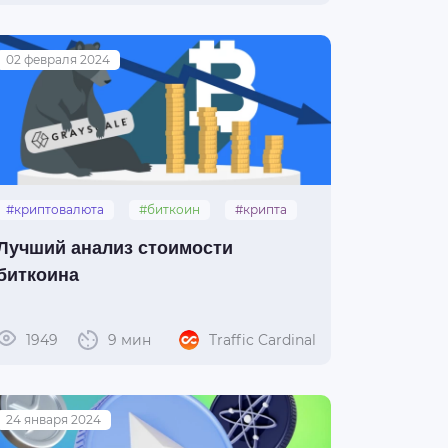
02 февраля 2024
#криптовалюта
#биткоин
#крипта
#инвестиции
#трейдинг
Лучший анализ стоимости
биткоина
1949
9 мин
Traffic Cardinal
24 января 2024