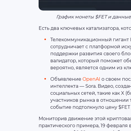
График монеты $FET и данные в
Есть два ключевых катализатора, кот
Телекоммуникационный гигант D
сотрудничает с платформой иску
поддержки развития своего бло
валидатор, который поможет обе
вероятно, является одним из кл
Объявление
OpenAI
о своем по
интеллекта — Sora. Видео, созд
социальных сетей, такие как X (
участников рынка в отношении т
событие подтолкнуло цену $FET 
Мониторив движение этой криптовалю
практического примера, 19 февраля в