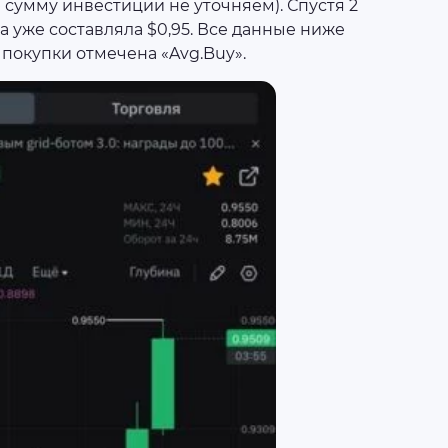
 сумму инвестиции не уточняем). Спустя 2
ена уже составляла $0,95. Все данные ниже
покупки отмечена «Avg.Buy».