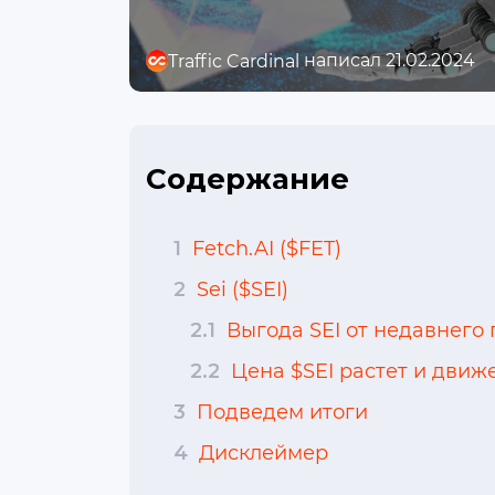
написал 21.02.2024
Traffic Cardinal
Содержание
1
Fetch.AI ($FET)
2
Sei ($SEI)
2.1
Выгода SEI от недавнего 
2.2
Цена $SEI растет и движ
3
Подведем итоги
4
Дисклеймер