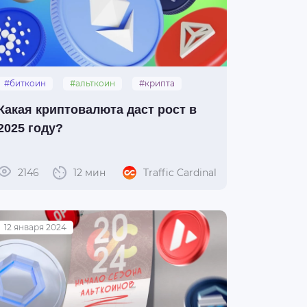
#биткоин
#альткоин
#крипта
#инвестиции
Какая криптовалюта даст рост в
2025 году?
2146
12 мин
Traffic Cardinal
12 января 2024