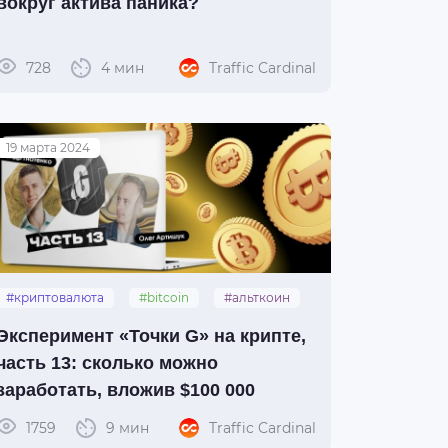
вокруг актива паника?
728
4 мин
Traffic Cardinal
19 марта 2024
#криптовалюта
#bitcoin
#альткоин
#крипта
#буллран
Эксперимент «Точки G» на крипте,
часть 13: сколько можно
заработать, вложив $100 000
1759
9 мин
Traffic Cardinal