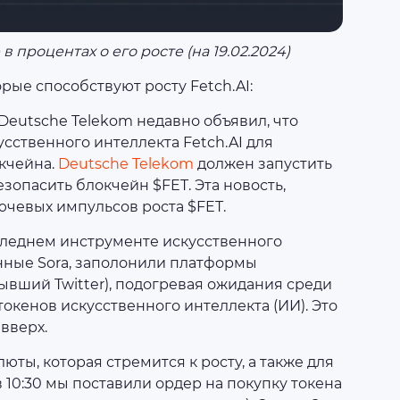
 процентах о его росте (на 19.02.2024)
орые способствуют росту Fetch.AI:
eutsche Telekom недавно объявил, что
сственного интеллекта Fetch.AI для
кчейна.
Deutsche Telekom
должен запустить
зопасить блокчейн $FET. Эта новость,
ючевых импульсов роста $FET.
следнем инструменте искусственного
анные Sora, заполонили платформы
бывший Twitter), подогревая ожидания среди
окенов искусственного интеллекта (ИИ). Это
вверх.
ты, которая стремится к росту, а также для
 10:30 мы поставили ордер на покупку токена