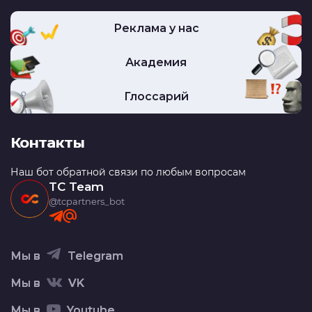
Реклама у нас
Академия
Глоссарий
Контакты
Наш бот обратной связи по любым вопросам
TC Team
@tcpartners_bot
Мы в
Telegram
Мы в
VK
Мы в
Youtube