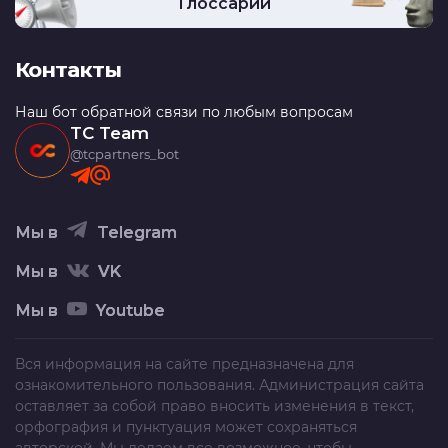
Глоссарий
Контакты
Наш бот обратной связи по любым вопросам
TC Team
@tcpartners_bot
Мы в
Telegram
Мы в
VK
Мы в
Youtube
Вся информация на сайте предназначена для
ознакомительного пользования. Администрация сайта
оставляет за собой право вносить изменения в текст,
орфография и пунктуация может сохраняться