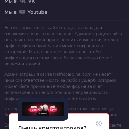
Мы в
VK
Мы в
Youtube
Вся информация на сайте предназначена для
ознакомительного пользования. Администрация сайта
оставляет за собой право вносить изменения в текст,
орфография и пунктуация может сохраняться
авторской. Мы делаем все возможное, чтобы
информация на этом сайте была как можно более
полной и точной.
Администрация сайта
trafficcardinal.com
не несет
никакой ответственности за любой ущерб, который
может быть причинен в любой форме за счет
использования, неполноты или неправильности
информации, размещенной на этом сайте.
Информация и рекомендации на этом сайте могут
быть изменены без предварительного уведомления.
Если вы – автор материала, опубликованного на сайте,
Льешь криптоигроков?