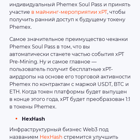
индивидуальный Phemex Soul Pass и принять
участие
в майнинг-мероприятии xPT
, чтобы
получить ранний доступ к будущему токену
Phemex.
Самое значительное преимущество чеканки
Phemex Soul Pass в том, что вы
автоматически станете частью события xPT
Pre-Mining. Ну и самое главное —
пользователь получит бесплатные xPT-
аирдропы на основе его торговой активности
Phemex по контрактам с маржой USDT, BTC и
ETH. Когда токен платформы будет выпущен
в конце этого года, xPT будет преобразован 1:1
в токены Phemex.
HexHash
Инфраструктурный бизнес Web3 под
названием
HexHash
стремится улучшить