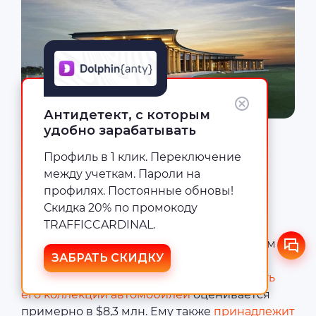
Антидетект, с которым
удобно зарабатывать
Гольф-клуб Grove XXIII
Профиль в 1 клик. Переключение
Роскошная жизнь
между учеткам. Пароли на
Джордана
профилях. Постоянные обновы!
Скидка 20% по промокоду
TRAFFICCARDINAL.
Джордан известен своим роскошным
образом жизни и одержимостью номером 23.
ЗАБРАТЬ СКИДКУ
Он владеет автомобилями Porsche, Aston
Martin, Bentley и Ferrari. Текущая
стоимость
его коллекции автомобилей
оценивается
примерно в $8,3 млн. Ему также
принадлежит