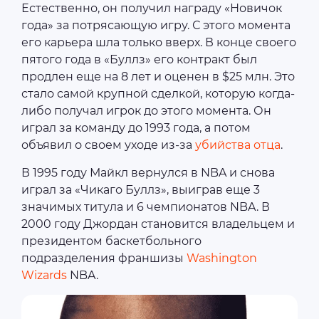
Естественно, он получил награду «Новичок
года» за потрясающую игру. С этого момента
его карьера шла только вверх. В конце своего
пятого года в «Буллз» его контракт был
продлен еще на 8 лет и оценен в $25 млн. Это
стало самой крупной сделкой, которую когда-
либо получал игрок до этого момента. Он
играл за команду до 1993 года, а потом
объявил о своем уходе из-за
убийства отца
.
В 1995 году Майкл вернулся в NBA и снова
играл за «Чикаго Буллз», выиграв еще 3
значимых титула и 6 чемпионатов NBA. В
2000 году Джордан становится владельцем и
президентом баскетбольного
подразделения франшизы
Washington
Wizards
NBA.