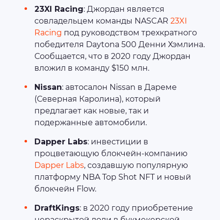
23XI Racing
: Джордан является
совладельцем команды NASCAR
23XI
Racing
под руководством трехкратного
победителя Daytona 500 Денни Хэмлина.
Сообщается, что в 2020 году Джордан
вложил в команду $150 млн.
Nissan
: автосалон Nissan в Дареме
(Северная Каролина), который
предлагает как новые, так и
подержанные автомобили.
Dapper La
bs
: инвестиции в
процветающую блокчейн-компанию
Dapper Labs
, создавшую популярную
платформу NBA Top Shot NFT и новый
блокчейн Flow.
DraftKings
: в 2020 году приобретение
нераскрытой доли в букмекерской