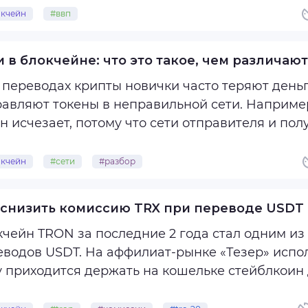
кчейн
#ввп
и в блокчейне: что это такое, чем различаю
 переводах крипты новички часто теряют деньг
авляют токены в неправильной сети. Например
н исчезает, потому что сети отправителя и пол
же те, кто часто сталкивается с критопереводами
кчейн
#сети
#разбор
 снизить комиссию TRX при переводе USDT
кчейн TRON за последние 2 года стал одним из
еводов USDT. На аффилиат-рынке «Тезер» испо
у приходится держать на кошельке стейблкоин