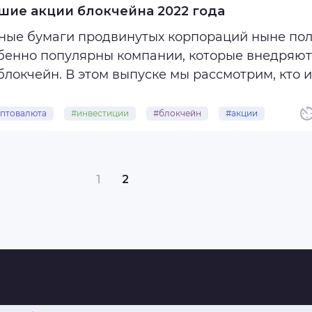
шие акции блокчейна 2022 года
ные бумаги продвинутых корпораций ныне поль
бенно популярны компании, которые внедряют 
блокчейн. В этом выпуске мы рассмотрим, кто 
дрил блокчейн-систему.
птовалюта
#инвестиции
#блокчейн
#акции
, вот ТОП-4 таких корпораций, которые ...
1
2