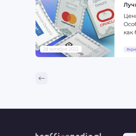
Луч
Цен
Осо
как 
вне
28 октября 2022
#кри
Итак