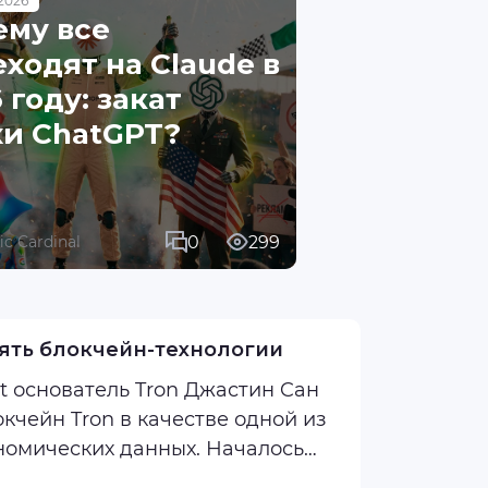
2026
ему все
ходят на Claude в
 году: закат
хи ChatGPT?
0
299
fic Cardinal
ять блокчейн-технологии
t основатель Tron Джастин Cан
номических данных. Началось
икация хеша ...