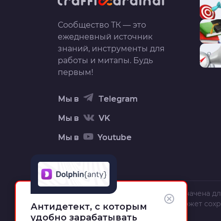
Сообщество ТК — это
ежедневный источник
знаний, инструменты для
работы и митапы. Будь
первым!
Мы в
Telegram
Мы в
VK
Мы в
Youtube
Вся информация на сайте предназначена дл
текст, орфография и пунктуация может сох
Антидетект, с которым
полной и точной.
удобно зарабатывать