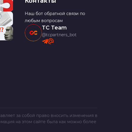
Контакты
Наш бот обратной связи по
любым вопросам
TC Team
@tcpartners_bot
авляет за собой право вносить изменения в
рмация на этом сайте была как можно более