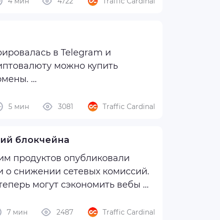
рост затрат на переводы ...
4 мин
4722
Traffic Cardinal
рировалась в Telegram и
риптовалюту можно купить
омены.
ак формируется их стоимость и
5 мин
3081
Traffic Cardinal
ний блокчейна
ним продуктов опубликовали
и о снижении сетевых комиссий.
 теперь могут сэкономить вебы —
7 мин
2487
Traffic Cardinal