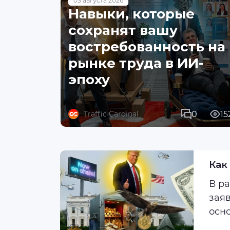
03 августа 2026
Навыки, которые
сохранят вашу
востребованность на
рынке труда в ИИ-
эпоху
0
15
Traffic Cardinal
Как
В ра
заявил : «Министерство торговли США выбрало 
осн
все 