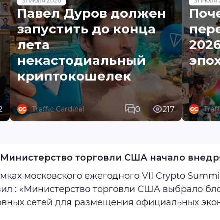
31 июля 2026
31 июля 
Павел Дуров должен
Поч
запустить до конца
пере
лета
2026
некастодиальный
эпо
криптокошелек
2
0
217
Traffic Cardinal
Traf
 Министерство торговли США начало внедр
мках московского ежегодного VII Crypto Summi
блокчейн Tron в качестве одной из
овных сетей для размещения официальных эко
с публикации ВВП США за второй квартал. Публ