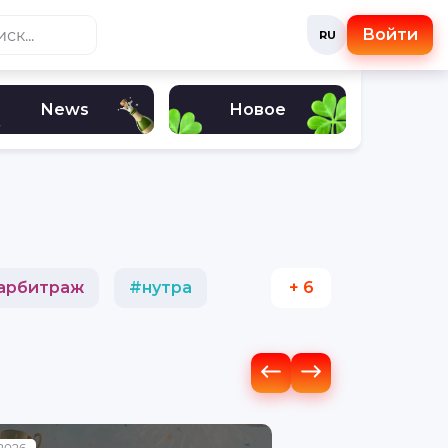
Войти
RU
News
Новое
арбитраж
#
нутра
+ 6
люта