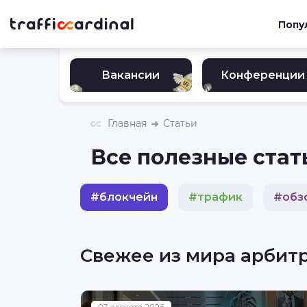
Попу
Вакансии
Конференции
Главная
Статьи
Все полезные стат
#
блокчейн
#
трафик
#
обз
#
инвестиции
#
гемблинг
Свежее из мира арбит