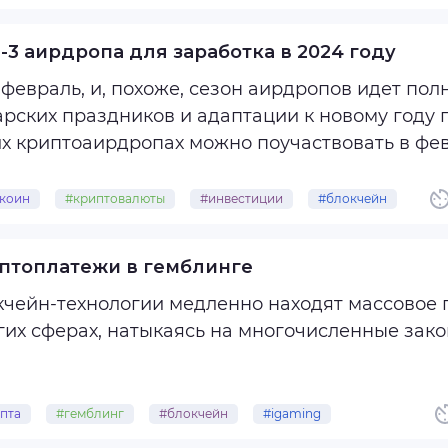
В официальном Telegram-канале ...
-3 аирдропа для заработка в 2024 году
февраль, и, похоже, сезон аирдропов идет по
арских праздников и адаптации к новому году 
их криптоаирдропах можно поучаствовать в фев
мнить, в чем их суть.
коин
#криптовалюты
#инвестиции
#блокчейн
роп токенов — это бесплатная раздача ...
рдропы
птоплатежи в гемблинге
кчейн-технологии медленно находят массовое 
гих сферах, натыкаясь на многочисленные зак
ь на «Гемблинг Кардинал» — сайд-проект Traffic Cardinal, в котором мы
казываем об iGaming и беттинге. Ждем тебя в
пта
#гемблинг
#блокчейн
#igaming