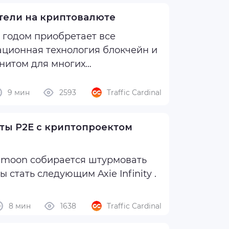
тели на криптовалюте
м годом приобретает все
ционная технология блокчейн и
нитом для многих
, кто начинал свой путь как ...
9 мин
2593
Traffic Cardinal
ты P2E с криптопроектом
сектор GameFi, поскольку он претендует на то, чтобы стать следующим Axie Infinity .
ачалось 16 апреля и вызвало
8 мин
1638
Traffic Cardinal
 ...