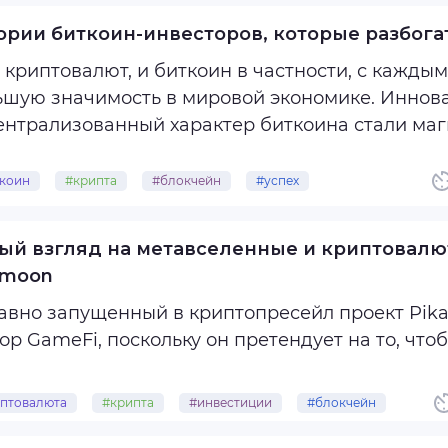
птоплатежки
ории биткоин-инвесторов, которые разбога
криптовалют, и биткоин в частности, с кажды
ьшую значимость в мировой экономике. Иннова
ентрализованный характер биткоина стали маг
приимчивых инвесторов, и среди них найдутся те
коин
#крипта
#блокчейн
#успех
ллионер
ый взгляд на метавселенные и криптовалю
amoon
о запущенный в криптопресейл проект Pikamoon собирается штурмовать
вичное размещение монет (ICO) токенов PIKA н
птовалюта
#крипта
#инвестиции
#блокчейн
мный интерес у криптосообщества, учитывая его
kamoon