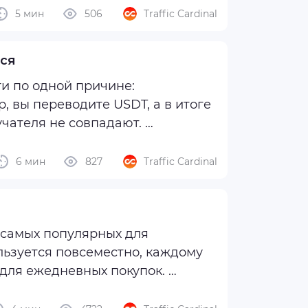
5 мин
506
Traffic Cardinal
тся
и по одной причине:
, вы переводите USDT, а в итоге
учателя не совпадают.
, могут путаться в ...
6 мин
827
Traffic Cardinal
 самых популярных для
льзуется повсеместно, каждому
 для ежедневных покупок.