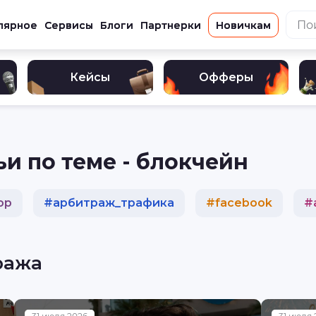
лярное
Сервисы
Блоги
Партнерки
Новичкам
Кейсы
Офферы
ьи по теме - блокчейн
ор
#
арбитраж_трафика
#
facebook
#
#
кейс
#
реклама
#
разбор
#
криптова
ража