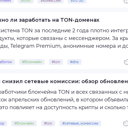
вой статье разбираемся, с чем связан кратный 
кчейн
#tron
#комиссии
#trc-20
но ли заработать на TON-доменах
истема TON за последние 2 года плотно интег
дукты, которые связаны с мессенджером. За к
зды, Telegram Premium, анонимные номера и д
одня разбираемся, как работают TON-домены, к
аботок
#блокчейн
#ton
#dns
т ли покупать ...
 снизил сетевые комиссии: обзор обновле
работчики блокчейна TON и всех связанных с 
сок апрельских обновлений, в котором объявил
это повлияет на доступность крипты и сколько
айте в нашем материале.
ор
#блокчейн
#ton
#сетевые_комиссии