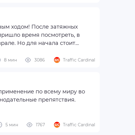
лным ходом! После затяжных
пришло время посмотреть, в
рале. Но для начала стоит
8 мин
3086
Traffic Cardinal
применение по всему миру во
онодательные препятствия.
 Телеграме!
5 мин
1767
Traffic Cardinal