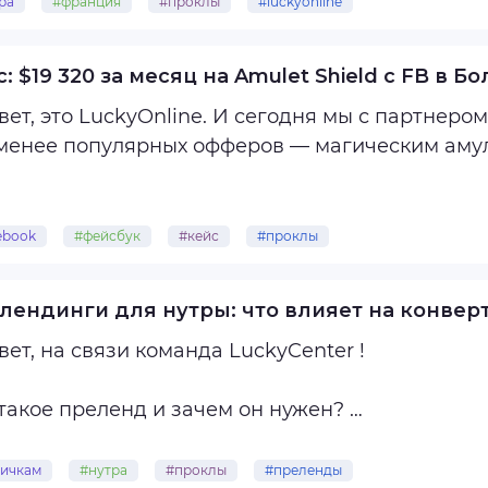
ра
#франция
#проклы
#luckyonline
Период пролива: 01.09.2023-31.10.2023
овыесвязки
: $19 320 за месяц на Amulet Shield с FB в Б
ер : Nemanex
ет, это LuckyOnline. И сегодня мы с партнеро
менее популярных офферов — магическим аму
: FR
астер арбитражит в соло уже больше 3-х лет, 
чник : ...
ebook
#фейсбук
#кейс
#проклы
овыесвязки
лендинги для нутры: что влияет на конверт
Привет, на связи команда LuckyCenter !
такое преленд и зачем он нужен?
 страница, «прокладка», «прокла», «преленд») —
ичкам
#нутра
#проклы
#преленды