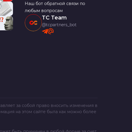
Наш бот обратной связи по
любым вопросам
TC Team
@tcpartners_bot
авляет за собой право вносить изменения в
рмация на этом сайте была как можно более
ожет быть причинен в любой форме за счет