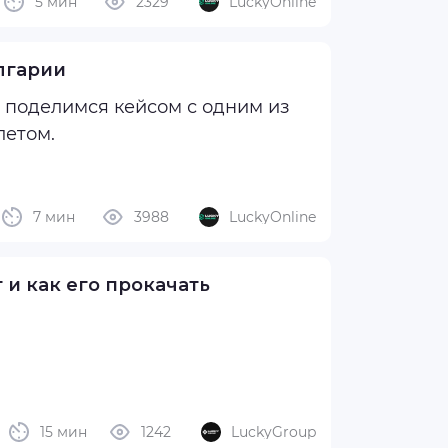
5 мин
2329
LuckyOnline
олгарии
м поделимся кейсом с одним из
летом.
успешно заливает ФБ, и ему есть
что рассказать (кстати, делать это он будет в том числе в своем молодом ...
7 мин
3988
LuckyOnline
 и как его прокачать
15 мин
1242
LuckyGroup