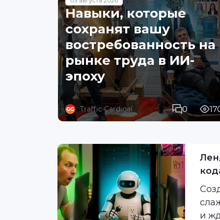
03 августа 2026
Навыки, которые
сохранят вашу
востребованность на
рынке труда в ИИ-
эпоху
0
17
Traffic Cardinal
Лен
код
Соз
сла
и ж