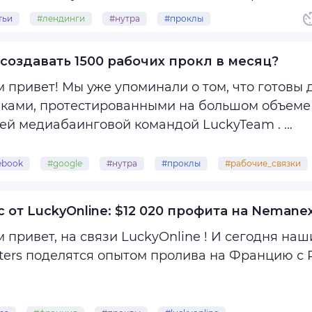
авлять мелочи. Редко арбитражник отдает ТЗ на
тьи
#лендинги
#нутра
#проклы
лендинги
 создавать 1500 рабочих прокл в месяц?
 привет! Мы уже упоминали о том, что готовы
зками, протестированными на большом объеме 
нашей медиабаинговой командой LuckyTeam .
месячно мы генерируем 1500 рабочих прокл из
ebook
#google
#нутра
#проклы
#рабочие_связки
партнерам ...
с от LuckyOnline: $12 020 профита на Nemane
а связи LuckyOnline ! И сегодня наши партнеры из команды Lead
ters поделятся опытом пролива на Францию с R
овные данные рекламной кампании