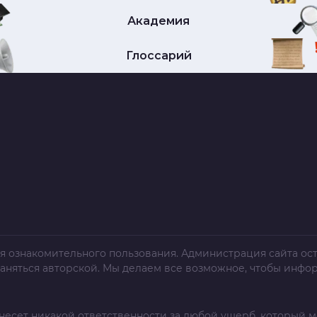
Академия
Глоссарий
я ознакомительного пользования. Администрация сайта ост
раняться авторской. Мы делаем все возможное, чтобы инфо
несет никакой ответственности за любой ущерб, который м