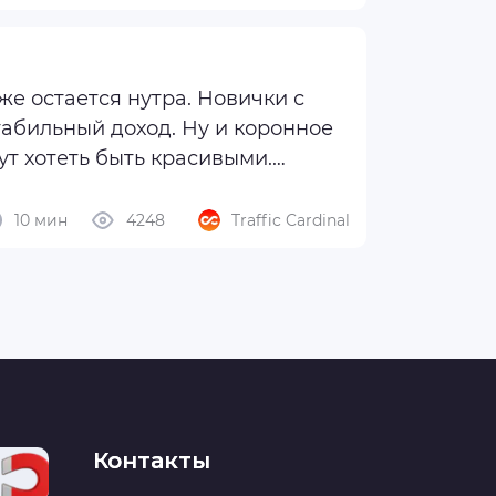
падает после клика по
ях наличия формы ...
е остается нутра. Новички с
табильный доход. Ну и коронное
ут хотеть быть красивыми.
ть никуда не ...
10 мин
4248
Traffic Cardinal
Контакты