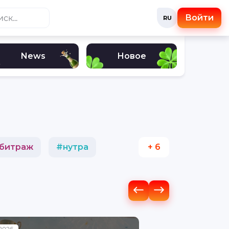
Войти
RU
News
Новое
битраж
#
нутра
+ 6
люта