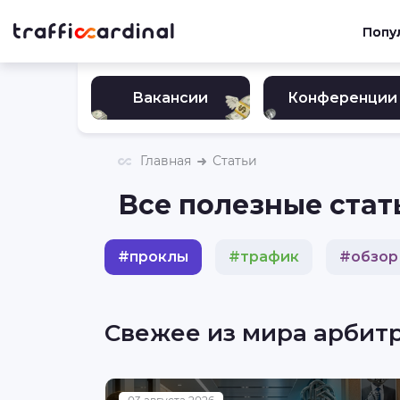
Попу
Вакансии
Конференции
Главная
Статьи
Все полезные стат
#
проклы
#
трафик
#
обзор
#
гемблинг
#
инвестиции
Свежее из мира арбит