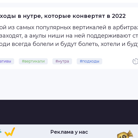
страничный сайт, на который пользователь по
амному объявлению и оставляет заказ (в случа
ходы в нутре, которые конвертят в 2022
ой из самых популярных вертикалей в арбитраж
 заходят, а акулы ниши на ней поддерживают с
ди всегда болели и будут болеть, хотели и буд
ому нутра жива, отлично себя чувствует и уходи
ативы
#вертикали
#нутра
#подходы
оклы
Реклама у нас