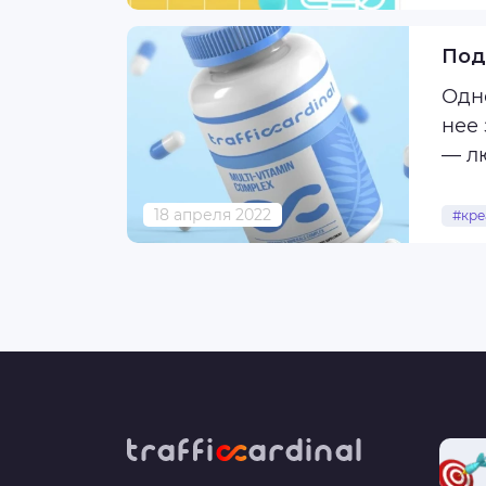
одно
рекл
Под
Одн
нее
— лю
Поэт
18 апреля 2022
#кре
#пр