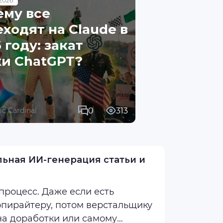
2026
ему все
ходят на Claude в
 году: закат
хи ChatGPT?
0
313
fic Cardinal
льная ИИ-генерация статьи и
процесс. Даже если есть
опирайтеру, потом верстальщику
на доработки или самому