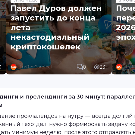
31 июля 2026
31 июля 
Павел Дуров должен
Поч
запустить до конца
пере
лета
2026
некастодиальный
эпо
криптокошелек
0
0
231
Traffic Cardinal
Traf
динги и прелендинги за 30 минут: паралле
а
дание проклалендов на нутру — всегда долгий 
женный техотдел, нужно формировать задачу к
дать минимум неделю, после этого отправлять 