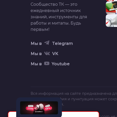
Сообщество ТК — это
ежедневный источник
знаний, инструменты для
работы и митапы. Будь
первым!
Мы в
Telegram
Мы в
VK
Мы в
Youtube
Вся информация на сайте предназначена дл
текст, орфография и пунктуация может сох
полной и точной.
Администрация сайта
trafficcardinal.com
не 