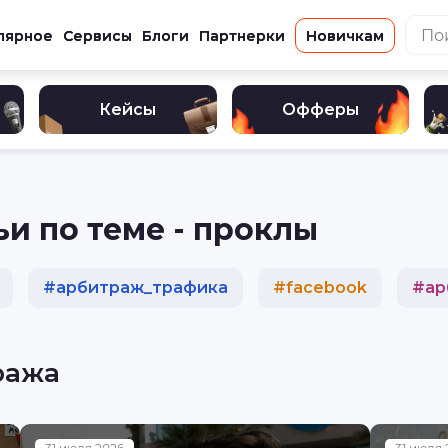
лярное
Сервисы
Блоги
Партнерки
Новичкам
Кейсы
Офферы
ьи по теме - проклы
#
арбитраж_трафика
#
facebook
#
ар
#
кейс
#
реклама
#
разбор
#
криптова
ража