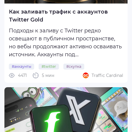
Как заливать трафик с аккаунтов
Twitter Gold
Подходы к заливу с Twitter редко
освещают в публичном пространстве,
но вебы продолжают активно осваивать
источник. Аккаунты под
таргетированную рекламу в соцсети
#аккаунты
#twitter
#скупка
тоже пользуются спросом — селлеры
4471
5 мин
Traffic Cardinal
публикуют десятки сообщений
ежедневно на разных площадках.
Сегодня расскажем, зачем активно ...