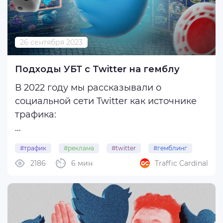
26 сентября 2023
Подходы УБТ с Twitter на гемблу
В 2022 году мы рассказывали о
социальной сети Twitter как источнике
трафика:
За год активная аудитория платформы
#трафик
#реклама
#twitter
#гемблинг
увеличилась до 450 млн пользователей
2186
6 мин
Traffic Cardinal
#убт
в месяц, а среднее время нахождения в
соцсети выросло до 34 минут в день.
Ниже покажем примеры контента и
воронок, благодаря ...