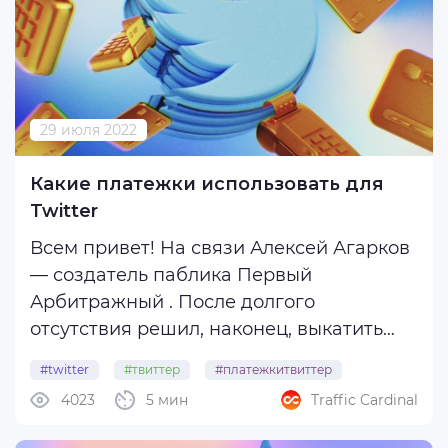
ввиду последних событий ...
29 июля 2022
Какие платежки использовать для
Twitter
Всем привет! На связи Алексей Агарков
— создатель паблика Первый
Арбитражный . После долгого
отсутствия решил, наконец, выкатить
статейку. Сегодня расскажу о том, как
#twitter
#твиттер
#платежкитвиттер
сейчас с запусками, где брать платежки
4023
5 мин
Traffic Cardinal
для Twitter и как в целом с ними
работать. Фарм Итак, фарм по Твиттеру