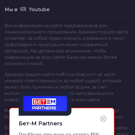
Мы в
Youtube
Вся информация на сайте предназначена для
ознакомительного пользования. Администрация сайта
оставляет за собой право вносить изменения в текст,
орфография и пунктуация может сохраняться
авторской. Мы делаем все возможное, чтобы
информация на этом сайте была как можно более
полной и точной.
Администрация сайта
trafficcardinal.com
не несет
никакой ответственности за любой ущерб, который
может быть причинен в любой форме за счет
использования, неполноты или неправильности
информации, размещенной на этом сайте.
Информация и рекомендации на этом сайте могут
быть изменены без предварительного уведомления.
Бет-М Partners
Если вы – автор материала, опубликованного на сайте,
и хотите изменить или удалить его, напишите на почту
RevShare для всех со старта 35%,