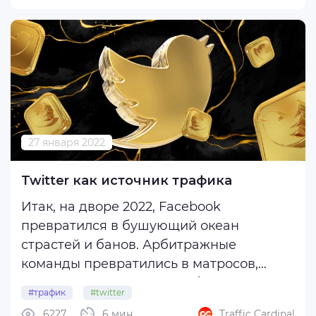
Итак, сначала давайте разберем все
форматы и попытаемся понять, кто их ...
27 января 2022
Twitter как источник трафика
Итак, на дворе 2022, Facebook
превратился в бушующий океан
страстей и банов. Арбитражные
команды превратились в матросов,
которых швыряет по кораблю туда-
#трафик
#twitter
сюда, и только овнер, сидя в каюте
6227
6 мин
Traffic Cardinal