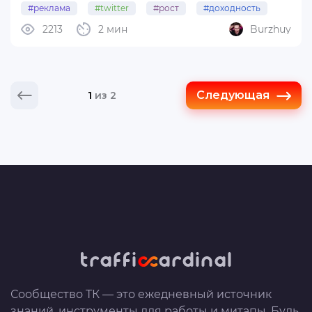
#реклама
#twitter
#рост
#доходность
миллионов долларов.
2213
2 мин
Burzhuy
Причина роста в удобстве
использования рекламных
инструментов Twitter. Рекламодатели
Следующая
1
из 2
используют ...
Сообщество ТК — это ежедневный источник
знаний, инструменты для работы и митапы. Будь