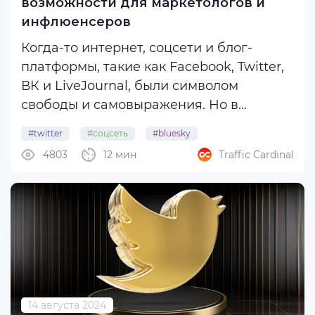
возможности для маркетологов и
инфлюенсеров
Когда-то интернет, соцсети и блог-
платформы, такие как Facebook, Twitter,
ВК и LiveJournal, были символом
свободы и самовыражения. Но в
последние годы алгоритмы социальных
#twitter
#соцсеть
#bluesky
медиа стали закрытыми, а сами сервисы
4803
12 мин
Traffic Cardinal
сильно зарегулированными длинными
сводами правил.
Жесткое регулирование не ...
14 августа 2024