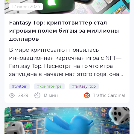
12 июля 2024
Fantasy Top: криптотвиттер стал
игровым полем битвы за миллионы
долларов
В мире криптовалют появилась
инновационная карточная игра с NFT—
Fantasy Top. Несмотря на то что игра
запущена в начале мая этого года, она
быстро стала одной из самых
#twitter
#криптоигра
#fantasy_top
прибыльных криптовалютных игр и
2929
13 мин
Traffic Cardinal
заработала более $9 миллионов на
фэнтези-картах. Создана игра на базе
Ethereum layer-2 Blast. ...