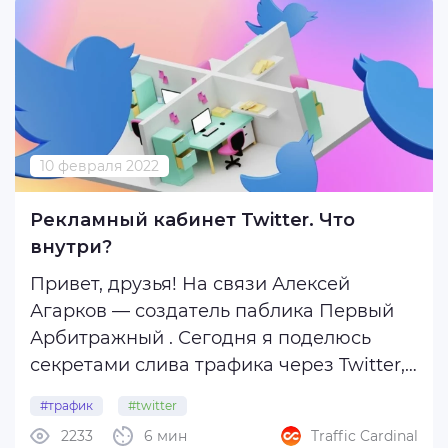
работает ...
10 февраля 2022
Рекламный кабинет Twitter. Что
внутри?
Привет, друзья! На связи Алексей
Агарков — создатель паблика Первый
Арбитражный . Сегодня я поделюсь
секретами слива трафика через Twitter,
а также расскажу о доступных форматах
#трафик
#twitter
рекламы и продвижения на площадке.
2233
6 мин
Traffic Cardinal