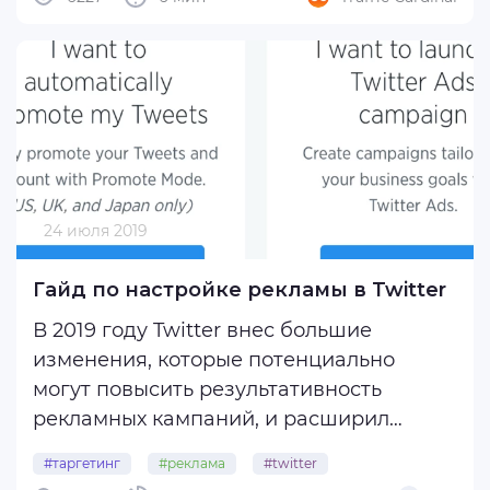
капитана, изредка покрикивает
конкурентам, что все оки и проблем нет.
Многие команды уже ...
24 июля 2019
Гайд по настройке рекламы в Twitter
В 2019 году Twitter внес большие
изменения, которые потенциально
могут повысить результативность
рекламных кампаний, и расширил
возможности таргетинга для всех
#таргетинг
#реклама
#twitter
рекламодателей. Вы готовитесь к новой