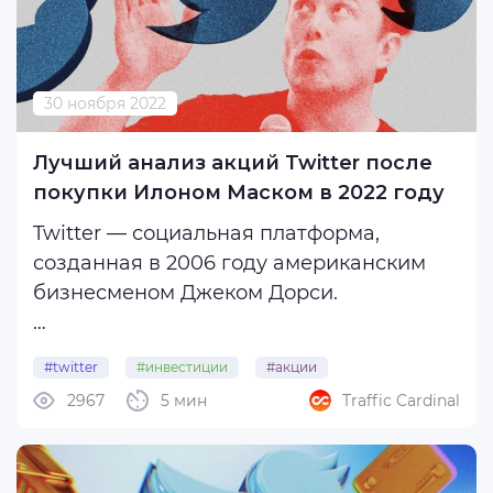
30 ноября 2022
Лучший анализ акций Twitter после
покупки Илоном Маском в 2022 году
Twitter — социальная платформа,
созданная в 2006 году американским
бизнесменом Джеком Дорси.
Концепция Twitter заключается в том,
#twitter
#инвестиции
#акции
что пользователи могут выражать свое
2967
5 мин
Traffic Cardinal
#илон_маск
мнение на политические и другие темы
с помощью твитов. Кроме
использования сети в личных целях,