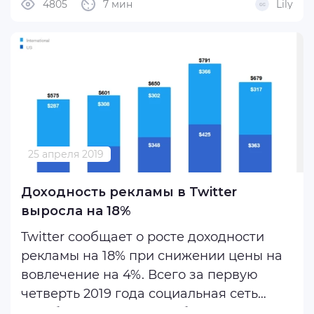
4805
7 мин
Lily
#инструкция
#гайд
эре Twitter Ads?
Итак, начнем.
Если вы давно не юзали Твитер в
рекламных целях, вы ...
25 апреля 2019
Доходность рекламы в Twitter
выросла на 18%
Twitter сообщает о росте доходности
рекламы на 18% при снижении цены на
вовлечение на 4%. Всего за первую
четверть 2019 года социальная сеть
заработала на рекламе более 670