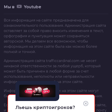
Мы в
Youtube
Вся информация на сайте предназначена для
ознакомительного пользования. Администрация сайта
оставляет за собой право вносить изменения в текст,
орфография и пунктуация может сохраняться
авторской. Мы делаем все возможное, чтобы
информация на этом сайте была как можно более
полной и точной.
Администрация сайта
trafficcardinal.com
не несет
никакой ответственности за любой ущерб, который
может быть причинен в любой форме за счет
использования, неполноты или неправильности
информации, размещенной на этом сайте.
Информация и рекомендации на этом сайте могут
быть изменены без предварительного уведомления.
Если вы – автор материала, опубликованного на сайте,
Льешь криптоигроков?
и хотите изменить или удалить его, напишите на почту