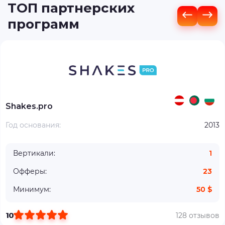
ТОП партнерских
программ
Shakes.pro
Год основания:
2013
Вертикали:
1
Офферы:
23
Минимум:
50 $
10
128 отзывов