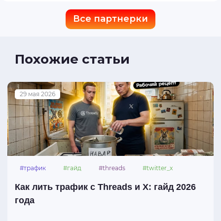
Все партнерки
Похожие статьи
29 мая 2026
#трафик
#гайд
#threads
#twitter_x
Как лить трафик с Threads и X: гайд 2026
года