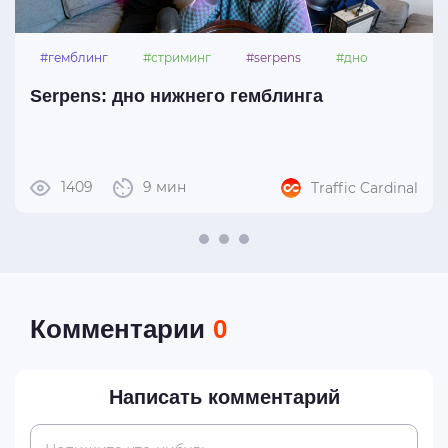
#гемблинг
#стриминг
#serpens
#дно
Serpens: дно нижнего гемблинга
1409
9 мин
Traffic Cardinal
Комментарии
0
Написать комментарий