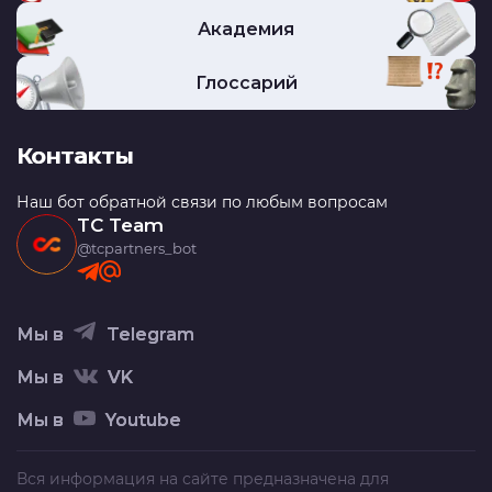
Академия
Глоссарий
Контакты
Наш бот обратной связи по любым вопросам
TC Team
@tcpartners_bot
Мы в
Telegram
Мы в
VK
Мы в
Youtube
Вся информация на сайте предназначена для