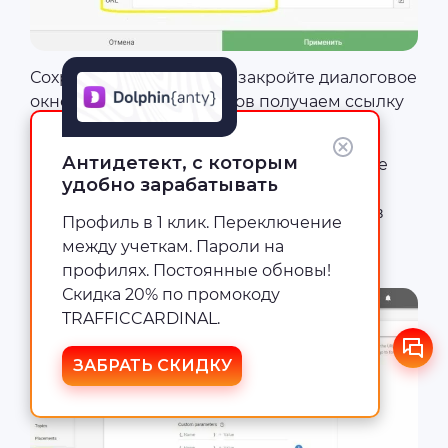
Сохраните изменения и закройте диалоговое
окно. На странице потоков получаем ссылку
на созданный поток.
Антидетект, с которым
В настройках рекламной кампании Google
удобно зарабатывать
Ads перейдите в раздел «Campaign URL
options» (через пункт меню «Settings») и в
Профиль в 1 клик. Переключение
поле «Tracking template»вставьте
между учеткам. Пароли на
полученную ссылку:
профилях. Постоянные обновы!
Скидка 20% по промокоду
TRAFFICCARDINAL.
ЗАБРАТЬ СКИДКУ