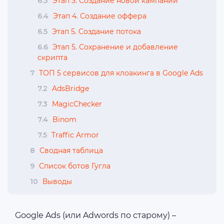
6.3
Этап 3. Создание новой кампании
6.4
Этап 4. Создание оффера
6.5
Этап 5. Создание потока
6.6
Этап 5. Сохранение и добавление
скрипта
7
ТОП 5 сервисов для клоакинга в Google Ads
7.2
AdsBridge
7.3
MagicChecker
7.4
Binom
7.5
Traffic Armor
8
Сводная таблица
9
Список ботов Гугла
10
Выводы
Google Ads (или Adwords по старому) –