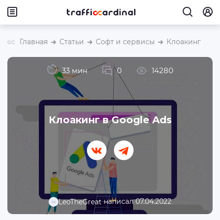
Главная
Статьи
Софт и сервисы
Клоакинг
33 мин
0
14280
Клоакинг в Google Ads
написал 07.04.2022
LeoTheGreat