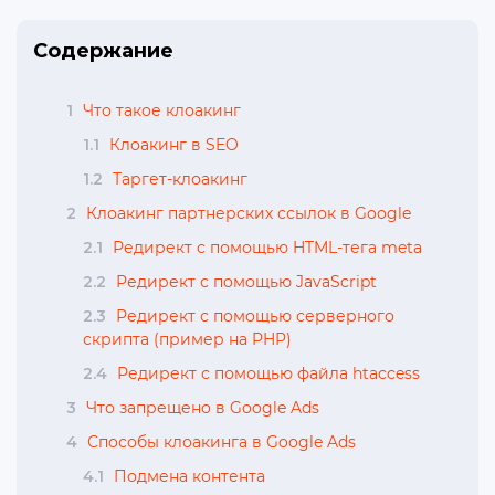
Содержание
1
Что такое клоакинг
1.1
Клоакинг в SEO
1.2
Таргет-клоакинг
2
Клоакинг партнерских ссылок в Google
2.1
Редирект с помощью HTML-тега meta
2.2
Редирект с помощью JavaScript
2.3
Редирект с помощью серверного
скрипта (пример на PHP)
2.4
Редирект с помощью файла htaccess
3
Что запрещено в Google Ads
4
Способы клоакинга в Google Ads
4.1
Подмена контента