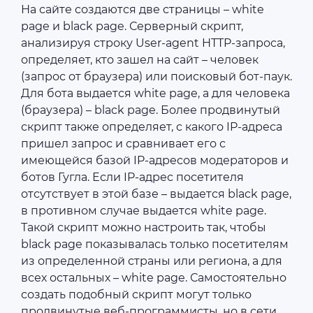
На сайте создаются две страницы – white
page и black page. Серверный скрипт,
анализируя строку User-agent HTTP-запроса,
определяет, кто зашел на сайт – человек
(запрос от браузера) или поисковый бот-паук.
Для бота выдается white page, а для человека
(браузера) – black page. Более продвинутый
скрипт также определяет, с какого IP-адреса
пришел запрос и сравнивает его с
имеющейся базой IP-адресов модераторов и
ботов Гугла. Если IP-адрес посетителя
отсутствует в этой базе – выдается black page,
в противном случае выдается white page.
Такой скрипт можно настроить так, чтобы
black page показывалась только посетителям
из определенной страны или региона, а для
всех остальных – white page. Самостоятельно
создать подобный скрипт могут только
продвинутые веб-программисты, но в сети