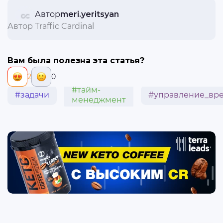
Автор
meri.yeritsyan
Автор Traffic Cardinal
Вам была полезна эта статья?
2
0
#тайм-
#задачи
#управление_вр
менеджмент