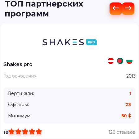
ТОП партнерских
программ
Shakes.pro
Год основания:
2013
Вертикали:
1
Офферы:
23
Минимум:
50 $
10
128 отзывов