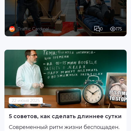
Traffic Cardinal
0
175
22 июня 2025
5 советов, как сделать длиннее сутки
Современный ритм жизни беспощаден.