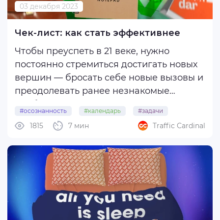
03 декабря 2023
Чек-лист: как стать эффективнее
Чтобы преуспеть в 21 веке, нужно
постоянно стремиться достигать новых
вершин — бросать себе новые вызовы и
преодолевать ранее незнакомые
проблемы. Однако сознательное
#осознанность
#календарь
#задачи
«достигаторство» требует огромной
1815
7 мин
Traffic Cardinal
#продуктивность
#дневник
концентрации. Чем больше новых
вызовов вы будете себе бросать — тем
труднее будет все успевать. ...