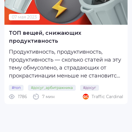
07 мая 2023
ТОП вещей, снижающих
продуктивность
Продуктивность, продуктивность,
продуктивность — сколько статей на эту
тему обмусолено, а страдающих от
прокрастинации меньше не становится.
Сегодня мы расскажем о неприметных,
#топ
#досуг_арбитражника
#досуг
но влияющих на менталочку вещах,
1786
7 мин
Traffic Cardinal
#продуктивность
#прокрастинация
наличие которые может существенно
снижать продуктивность незаметно для
нас самих. ...