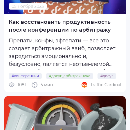
05 ноября 2023
Как восстановить продуктивность
после конференции по арбитражу
Препати, конфы, афтепати — все это
создает арбитражный вайб, позволяет
зарядиться эмоционально и,
безусловно, является неотъемлемой
частью работы в сфере. Но у подобных
#конференции
#досуг_арбитражника
#досуг
мероприятий есть и обратная сторона
1081
5 мин
Traffic Cardinal
#продуктивность
медали — истощение. В особенности
если конфа проходит не в вашем городе
или вообще за ...