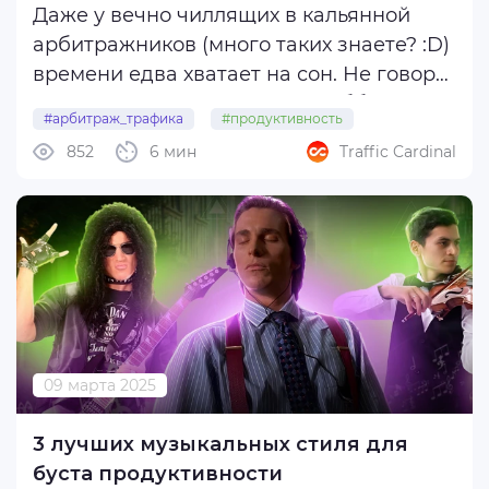
Даже у вечно чиллящих в кальянной
арбитражников (много таких знаете? :D)
времени едва хватает на сон. Не говоря
уже о каких-то там спортах, хобби и
#арбитраж_трафика
#продуктивность
прочих житейских делах. И тут, как ни
852
6 мин
Traffic Cardinal
#5_советов
крути, приходит понимание того, что 24
часа, из которых минимум 8 люди спят ...
09 марта 2025
3 лучших музыкальных стиля для
буста продуктивности