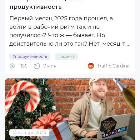
продуктивность
Первый месяц 2025 года прошел, а
войти в рабочий ритм так и не
получилось? Что ж — бывает. Но
действительно ли это так? Нет, месяц-то
прошел — с этим мы не спорим. Однако
#продуктивность
#оценка
вы же не просто плевали в потолок, не
1156
7 мин
Traffic Cardinal
так ли? Если просто плевали — к вам
вопросов нет (а вот у вашего тимлида
будут).
...
14 января 2024