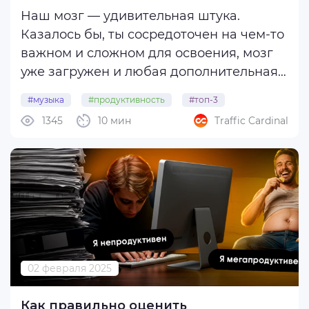
Наш мозг — удивительная штука.
Казалось бы, ты сосредоточен на чем-то
важном и сложном для освоения, мозг
уже загружен и любая дополнительная
информация должна ему мешать. Но на
#музыка
#продуктивность
#топ-3
деле это далеко не всегда так. В
1345
10 мин
Traffic Cardinal
#стили
частности, если говорить о музыке —
проведено сотни исследований, и все
они ...
02 февраля 2025
Как правильно оценить