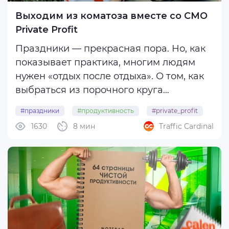
Выходим из коматоза вместе со CMO
Private Profit
Праздники — прекрасная пора. Но, как
показывает практика, многим людям
нужен «отдых после отдыха». О том, как
выбраться из порочного круга
праздничного коматоза, рассказывает
#праздники
#продуктивность
#private_profit
CMO Private Profit — Иван .
1630
8 мин
Traffic Cardinal
#тайм-менеджмент
#режим
Да, конечно, я сталкивался со
снижением продуктивности. И, я думаю,
с подобным ...