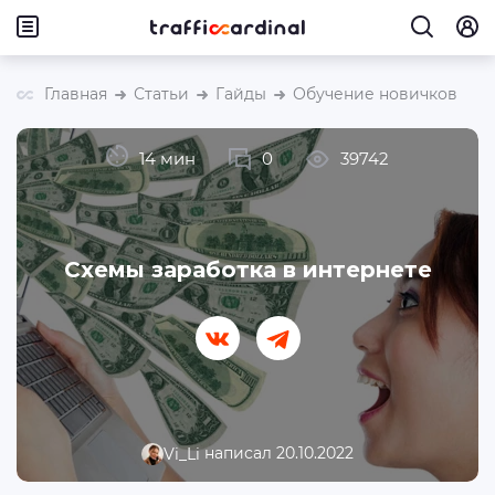
Главная
Статьи
Гайды
Обучение новичков
14 мин
0
39742
Схемы заработка в интернете
написал 20.10.2022
Vi_Li