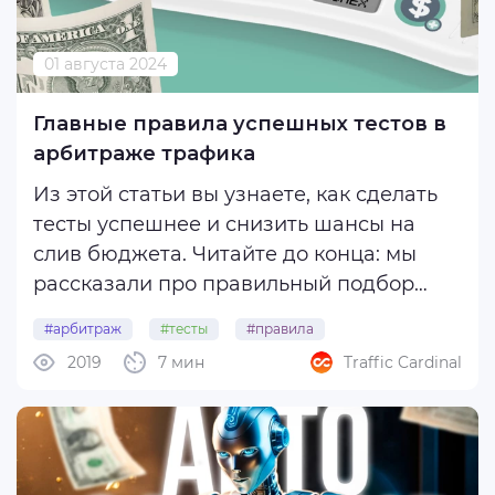
01 августа 2024
Главные правила успешных тестов в
арбитраже трафика
Из этой статьи вы узнаете, как сделать
тесты успешнее и снизить шансы на
слив бюджета. Читайте до конца: мы
рассказали про правильный подбор
офферов и расчет финансов, подготовку
#арбитраж
#тесты
#правила
анонимности, оценку креативов и
2019
7 мин
Traffic Cardinal
эффективности связки в целом.
От оффера во многом зависят шансы на
успех ...