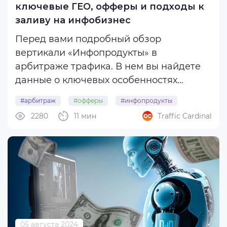
ключевые ГЕО, офферы и подходы к
заливу на инфобизнес
Перед вами подробный обзор
вертикали «Инфопродукты» в
арбитраже трафика. В нем вы найдете
данные о ключевых особенностях
инфоофферов, их преимуществах и
#арбитраж
#офферы
#инфопродукты
недостатках, моделях оплаты,
2280
11 мин
Traffic Cardinal
перспективных ГЕО и лучших подходах к
продвижению.
Инфопродукты — это вертикаль, в
которой главным ...
05 августа 2024