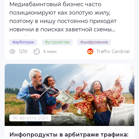
Медиабаинговый бизнес часто
позиционируют как золотую жилу,
поэтому в нишу постоянно приходят
новички в поисках заветной схемы
заработка. Некоторые из них
#арбитраж
#устройства
#шифрование
устраиваются в арбитражные команды,
1210
4 мин
Traffic Cardinal
чтобы узнать секреты и разбогатеть.
Сегодня разбираемся в том, как
защитить важные данные компании ...
06 августа 2024
Инфопродукты в арбитраже трафика: