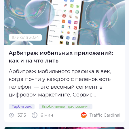
кампаниями с разных ...
10 июля 2024
Арбитраж мобильных приложений:
как и на что лить
Арбитраж мобильного трафика в век,
когда почти у каждого с пеленок есть
телефон, — это весомый сегмент в
цифровом маркетинге. Сервис
DataReportal , креативное агентство We
#арбитраж
#мобильные_приложения
Are Social и платформа медиааналитики
3315
6 мин
Traffic Cardinal
Meltwater предоставили ежегодный
совместный отчет об изменениях ...