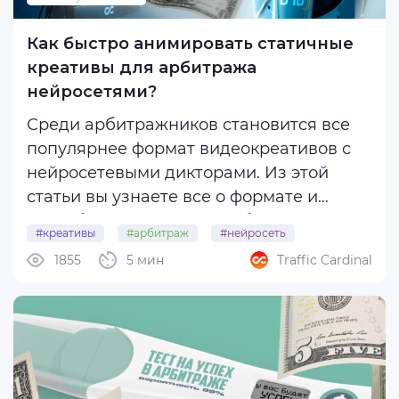
Как быстро анимировать статичные
креативы для арбитража
нейросетями?
Среди арбитражников становится все
популярнее формат видеокреативов с
нейросетевыми дикторами. Из этой
статьи вы узнаете все о формате и
способе подготовки подобных
#креативы
#арбитраж
#нейросеть
креативов. Вы найдете несколько
1855
5 мин
Traffic Cardinal
#анимация
полезных ИИ-сервисов и инструкцию по
созданию, анимированию и озвучке
диктора для креативов ...