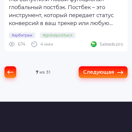
глобальный постбэк. Постбек – это
инструмент, который передает статус
конверсий в ваш трекер или любую
систему аналитики. Этот подход
#арбитраж
#globalpostback
позволяет тестировать гипотезы и на
674
4 мин
Saleads.pro
основе глубокой аналитики разделять
аудитории по множеству факторов.
Теперь вы можете в ...
Следующая
7
из 31