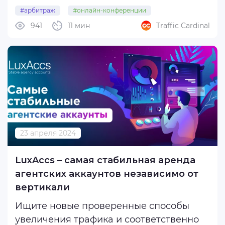
маркетинга и мое очень личное мнение
#арбитраж
#онлайн-конференции
обо всем в этой сфере происходящем. В
941
11 мин
Traffic Cardinal
аффилиат-маркетинге я с 2015 года,
работала в нетворках и инхаус-
партнерках в ...
23 апреля 2024
LuxAccs – самая стабильная аренда
агентских аккаунтов независимо от
вертикали
Ищите новые проверенные способы
увеличения трафика и соответственно