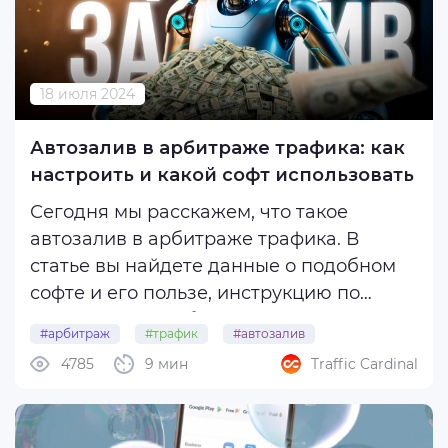
18 июля 2024
Автозалив в арбитраже трафика: как
настроить и какой софт использовать
Сегодня мы расскажем, что такое
автозалив в арбитраже трафика. В
статье вы найдете данные о подобном
софте и его пользе, инструкцию по
настройке и подборку актуальных
#арбитраж
#трафик
#автозалив
сервисов для автоматизации залива!
4785
9 мин
Traffic Cardinal
Автозалив — это софт для массовой
настройки, запуска и управления