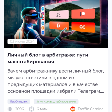
03 июля 2024
Личный блог в арбитраже: пути
масштабирования
Зачем арбитражнику вести личный блог,
мы уже ответили в одном из
предыдущих материалов и в качестве
основной площадки избрали Телеграм.
Но у платформы есть и другие аналоги,
#арбитраж
#пути_масштабирования
ведение которых может
2096
6 мин
Traffic Cardinal
масштабировать известность и прибыль