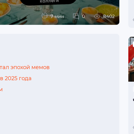
7 мин
0
8402
стал эпохой мемов
в 2025 года
м