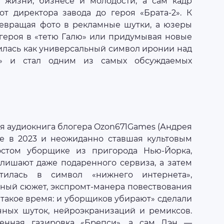
жизни, бизнесе и молодости, а сам кадр
от директора завода до героя «Брата‑2». К
евращая фото в рекламные шутки, а юзеры
 героя в «тетю Галю» или придумывая новые
илась как универсальный символ иронии над
ок» и стал одним из самых обсуждаемых
я аудиокнига блогера Ozon671Games (Андрея
еще в 2023 и неожиданно ставшая культовым
остом уборщике из пригорода Нью‑Йорка,
 лишают даже подаренного сервиза, а затем
тилась в символ «нижнего интернета»,
ный сюжет, экспромт‑манера повествования
такое время: и уборщиков убирают» сделали
чных шуток, нейроэкранизаций и ремиксов.
енная газировка «Брепси», а сам Дэн —