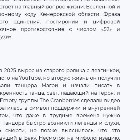
«ответ на главный вопрос жизни, Вселенной и
ефонному коду Кемеровской области. Фраза
кого единения, постиронии и цифровой
точное противостояние с числом «52» и
ухи».
 2025 вырос из старого ролика с лезгинкой,
ного на YouTube, но вторую жизнь он получил
звали танцора Магой и начали писать в
кренность танца, свет, падающий на героя, и
mpty группы The Cranberries сделали видео
вратилась в символ поддержки и внутренней
том, что даже в трудные времена нужно
уг танцора быстро возникли легенды и слухи,
 смерти, но позже выяснилось, что это
вущий в Баку. Несмотря на мифологизацию,