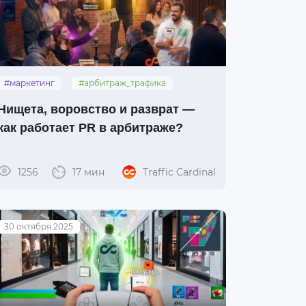
#маркетинг
#арбитраж_трафика
#перформанс
Нищета, воровство и разврат —
как работает PR в арбитраже?
1256
17 мин
Traffic Cardinal
30 октября 2025