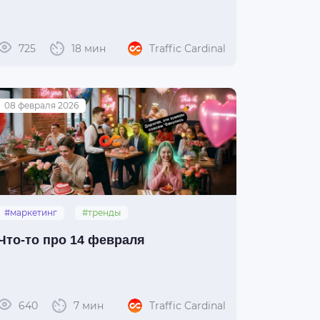
725
18 мин
Traffic Cardinal
08 февраля 2026
#маркетинг
#тренды
#арбитраж_трафика
#14_февраля
Что-то про 14 февраля
640
7 мин
Traffic Cardinal