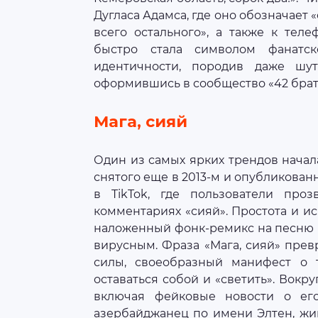
Дугласа Адамса, где оно обозначает 
всего остального», а также к тел
быстро стала символом фанатс
идентичности, породив даже шу
оформившись в сообщество «42 брат
Мага, сияй
Один из самых ярких трендов начала
снятого еще в 2013‑м и опубликован
в TikTok, где пользователи про
комментариях «сияй». Простота и ис
наложенный фонк‑ремикс на песню E
вирусным. Фраза «Мага, сияй» пре
силы, своеобразный манифест о 
оставаться собой и «светить». Вокр
включая фейковые новости о его
азербайджанец по имени Элтен, жи