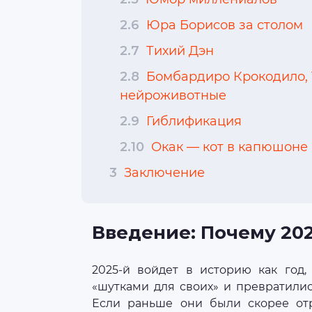
2.6
Юра Борисов за столом
2.7
Тихий Дэн
2.8
Бомбардиро Крокодило, 
нейроживотные
2.9
Гиблификация
2.10
Окак — кот в капюшоне
3
Заключение
Введение: Почему 202
2025-й войдет в историю как год,
«шутками для своих» и превратили
Если раньше они были скорее отр