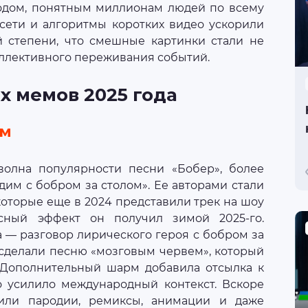
одом, понятным миллионам людей по всему
 сети и алгоритмы коротких видео ускорили
й степени, что смешные картинки стали не
оллективного переживания событий.
х мемов 2025 года
ом
волна популярности песни «Бобер», более
дим с бобром за столом». Ее авторами стали
которые еще в 2024 представили трек на шоу
сный эффект он получил зимой 2025-го.
а — разговор лирического героя с бобром за
делали песню «мозговым червем», который
 Дополнительный шарм добавила отсылка к
то усилило международный контекст. Вскоре
нили пародии, ремиксы, анимации и даже