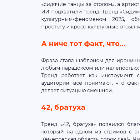
«сидячие танцы за столом», а арти
ИИ подхватили тренд. Тренд «Сиди
культурным-феноменом 2025, о
простоту и кросс-культурные отсылки
А ниче тот факт, что…
Фраза стала шаблоном для ироничн
любым парадоксом или нелепостью: 
Тренд работает как инструмент с
аудитории: все понимают, что фак
делает ситуацию смешной.
42, братуха
Тренд «42, братуха» появился бла
который на одном из стримов с эн
Кемеровская область, сорок два!». Ч