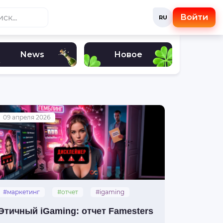
Войти
RU
News
Новое
09 апреля 2026
#маркетинг
#отчет
#igaming
#famesters
Этичный iGaming: отчет Famesters