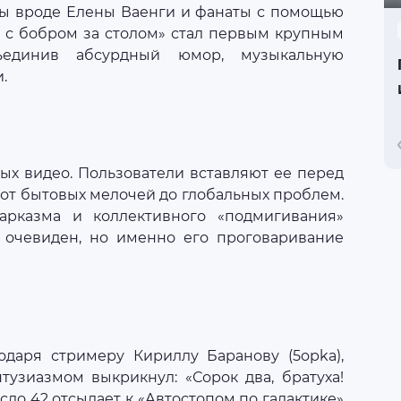
сты вроде Елены Ваенги и фанаты с помощью
м с бобром за столом» стал первым крупным
бъединив абсурдный юмор, музыкальную
.
ых видео. Пользователи вставляют ее перед
от бытовых мелочей до глобальных проблем.
арказма и коллективного «подмигивания»
т очевиден, но именно его проговаривание
годаря стримеру Кириллу Баранову (5opka),
тузиазмом выкрикнул: «Сорок два, братуха!
исло 42 отсылает к «Автостопом по галактике»