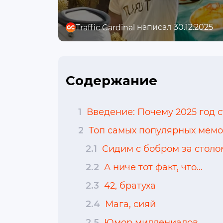
написал 30.12.2025
Traffic Cardinal
Содержание
1
Введение: Почему 2025 год 
2
Топ самых популярных мемо
2.1
Сидим с бобром за столо
2.2
А ниче тот факт, что…
2.3
42, братуха
2.4
Мага, сияй
2.5
Юмор миллениалов