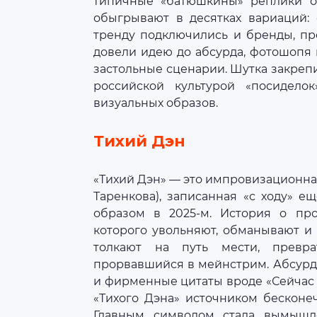
типичные «батюшкины» реплики о 
обыгрывают в десятках вариаций: 
тренду подключились и бренды, пр
довели идею до абсурда, фотошопя
застольные сценарии. Шутка закреп
российской культурой «посидел
визуальных образов.
Тихий Дэн
«Тихий Дэн» — это импровизационна
Таренкова), записанная «с ходу» 
образом в 2025‑м. История о пр
которого увольняют, обманывают и
толкают на путь мести, превра
прорвавшийся в мейнстрим. Абсурд
и фирменные цитаты вроде «Сейчас 
«Тихого Дэна» источником бесконе
Главным символом стала вымышл