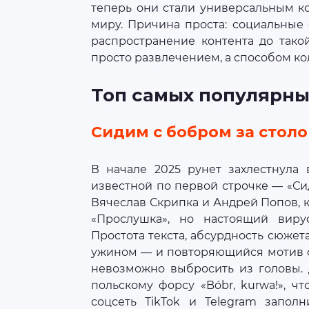
теперь они стали универсальным к
миру. Причина проста: социальные
распространение контента до тако
просто развлечением, а способом к
Топ самых популярны
Сидим с бобром за стол
В начале 2025 рунет захлестнула 
известной по первой строчке — «Си
Вячеслав Скрипка и Андрей Попов, 
«Прослушка», но настоящий виру
Простота текста, абсурдность сюжет
ужином — и повторяющийся мотив с
невозможно выбросить из головы.
польскому форсу «Bóbr, kurwa!», ч
соцсеть TikTok и Telegram запол