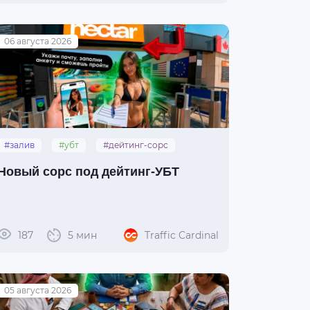
06 августа 2026
#залив
#убт
#дейтинг-сорс
Новый сорс под дейтинг-УБТ
187
5 мин
Traffic Cardinal
05 августа 2026