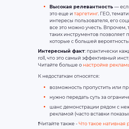
Высокая релевантность
— если
это еще и
таргетинг
. ГЕО, темат
интересы пользователя, его со
все это можно учесть. Впрочем, 
таких инструментов позволяет 
которые с большей вероятность
Интересный факт
: практически каж
roll, что это самый эффективный ин
Читайте больше о
настройке реклам
К недостаткам относятся:
возможность пропустить или про
нужно передать суть за огранич
шанс демонстрации рядом с неж
рекламой (часто вставки показыв
❗Читайте также -
Что такое нативная 