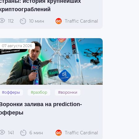
страны: история крупнейших
криптоограблений
112
10 мин
Traffic Cardinal
07 августа 2026
#офферы
#разбор
#воронки
#prediction
Воронки залива на prediction-
офферы
141
6 мин
Traffic Cardinal