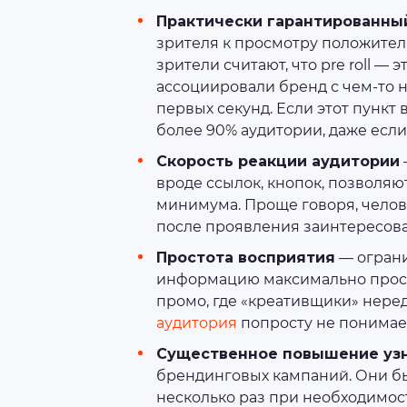
Практически гарантированны
зрителя к просмотру положител
зрители считают, что pre roll — 
ассоциировали бренд с чем-то 
первых секунд. Если этот пункт
более 90% аудитории, даже если
Скорость реакции аудитории
вроде ссылок, кнопок, позволяю
минимума. Проще говоря, челове
после проявления заинтересова
Простота восприятия
— ограни
информацию максимально просто
промо, где «креативщики» неред
аудитория
попросту не понимает
Существенное повышение уз
брендинговых кампаний. Они бы
несколько раз при необходимос