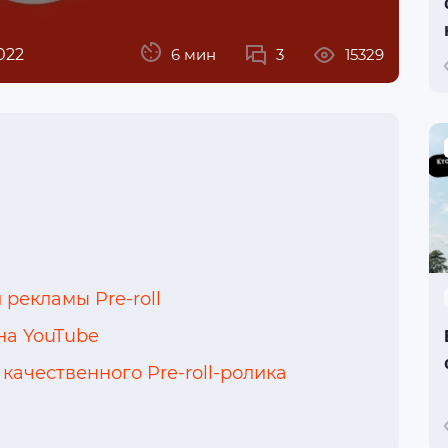
022
6 мин
3
15329
рекламы Pre-roll
на YouTube
ачественного Pre-roll-ролика