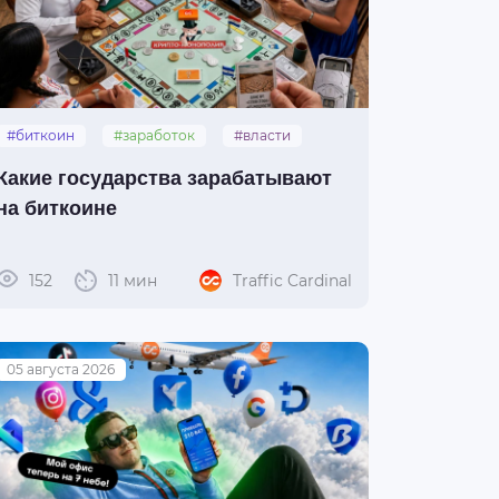
#биткоин
#заработок
#власти
Какие государства зарабатывают
на биткоине
152
11 мин
Traffic Cardinal
05 августа 2026