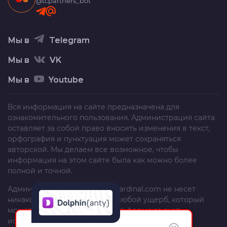
@tcpartners_bot
Мы в
Telegram
Мы в
VK
Мы в
Youtube
Вся информация на сайте предназначена для
ознакомительного пользования. Администрация сайта
оставляет за собой право вносить изменения в текст,
орфография и пунктуация может сохраняться
авторской. Мы делаем все возможное, чтобы
информация на этом сайте была как можно более
полной и точной.
Администрация сайта
trafficcardinal.com
не несет
никакой ответственности за любой ущерб, который
может быть причинен в любой форме за счет
использования, неполноты или неправильности