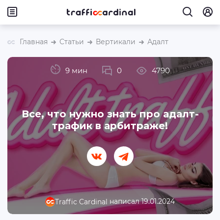
Главная
Статьи
Вертикали
Адалт
9 мин
0
4790
Все, что нужно знать про адалт-
трафик в арбитраже!
написал 19.01.2024
Traffic Cardinal