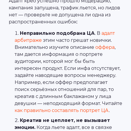
Адалт крео успешно прошло модерацию,
кампания запущена, трафик льется, но лидов
нет — проверьте не допущена ли одна из
распространенных ошибок:
Неправильно подобрана ЦА
. В
адалт
арбитраже
этим часто грешат новички.
Внимательно изучите описание
оффера
,
там дается информация о портрете
аудитории, которой мог бы быть
интересен продукт. Если инфа отсутствует,
задайте наводящие вопросы менеджеру.
Например, если оффер предполагает
поиск серьёзных отношений для пар, то
креатив с длинным баклажаном у лица
девушки — неподходящий формат. Читайте
как правильно составлять портрет ЦА
.
Креатив не цепляет, не вызывает
эмоции.
Когда льете адалт, все в связке