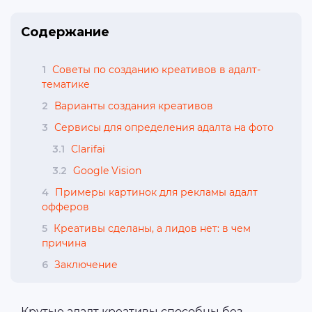
Содержание
1
Советы по созданию креативов в адалт-
тематике
2
Варианты создания креативов
3
Сервисы для определения адалта на фото
3.1
Clarifai
3.2
Google Vision
4
Примеры картинок для рекламы адалт
офферов
5
Креативы сделаны, а лидов нет: в чем
причина
6
Заключение
Крутые адалт креативы способны без